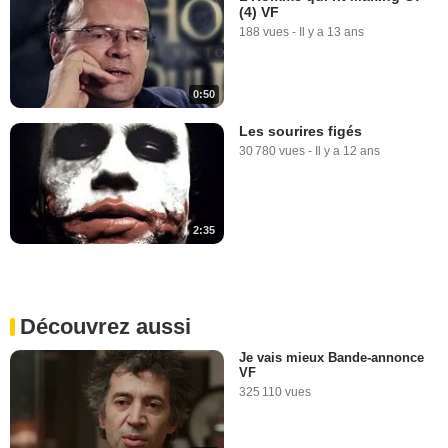
(4) VF
188 vues
-
Il y a 13 ans
0:50
Les sourires figés
30 780 vues
-
Il y a 12 ans
2:35
Découvrez aussi
Je vais mieux Bande-annonce
VF
325 110 vues