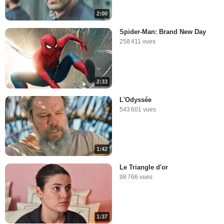
2:00
Spider-Man: Brand New Day
258 411 vues
2:33
L'Odyssée
543 601 vues
1:42
Le Triangle d'or
98 766 vues
1:37