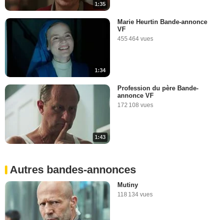
1:35
Marie Heurtin Bande-annonce
VF
455 464 vues
1:34
Profession du père Bande-
annonce VF
172 108 vues
1:43
Autres bandes-annonces
Mutiny
118 134 vues