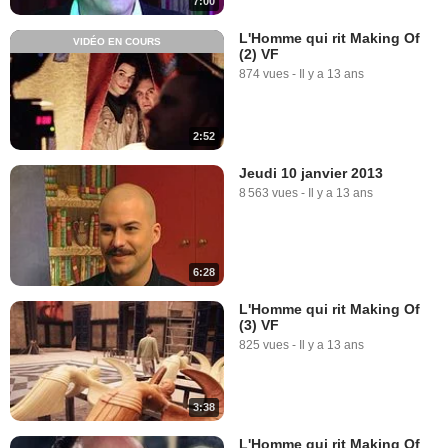
7:00
L'Homme qui rit Making Of
VIDÉO EN COURS
(2) VF
874 vues
-
Il y a 13 ans
2:52
Jeudi 10 janvier 2013
8 563 vues
-
Il y a 13 ans
6:28
L'Homme qui rit Making Of
(3) VF
825 vues
-
Il y a 13 ans
3:38
L'Homme qui rit Making Of