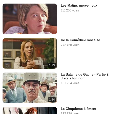
Les Matins merveilleux
111 256 vues
De la Comédie-Française
273 468 vues
1:29
La Bataille de Gaulle - Partie 2 :
J’écris ton nom
161 954 vues
1:34
Le Cinquième élément
377 378 vues