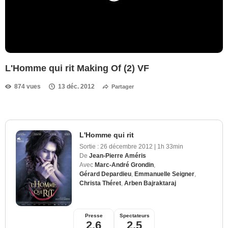
L'Homme qui rit Making Of (2) VF
874 vues
13 déc. 2012
Partager
L'Homme qui rit
Sortie :
26 décembre 2012
|
1h 33min
De
Jean-Pierre Améris
Avec
Marc-André Grondin
,
Gérard Depardieu
,
Emmanuelle Seigner
,
Christa Théret
,
Arben Bajraktaraj
Presse
Spectateurs
2,6
2,5