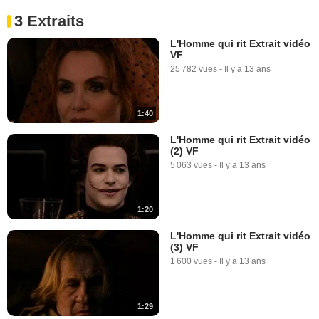
3 Extraits
L'Homme qui rit Extrait vidéo
VF
25 782 vues
-
Il y a 13 ans
1:40
L'Homme qui rit Extrait vidéo
(2) VF
5 063 vues
-
Il y a 13 ans
1:20
L'Homme qui rit Extrait vidéo
(3) VF
1 600 vues
-
Il y a 13 ans
1:29