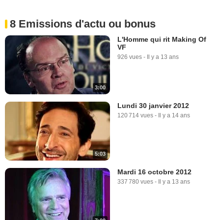
8 Emissions d'actu ou bonus
L'Homme qui rit Making Of
VF
926 vues
-
Il y a 13 ans
3:00
Lundi 30 janvier 2012
120 714 vues
-
Il y a 14 ans
5:03
Mardi 16 octobre 2012
337 780 vues
-
Il y a 13 ans