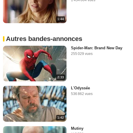
1:44
Autres bandes-annonces
Spider-Man: Brand New Day
255 029 vues
2:33
L'Odyssée
536 862 vues
1:42
Mutiny