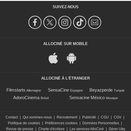
SUIVEZ-NOUS
ALLOCINÉ SUR MOBILE
ALLOCINÉ À L'ÉTRANGER
Filmstarts
SensaCine
Beyazperde
Allemagne
Espagne
Turquie
AdoroCinema
Sensacine México
Brésil
Mexique
Contact
|
Qui sommes-nous
|
Recrutement
|
Publicité
|
CGU
|
CGV
|
Politique de cookies
|
Préférences cookies
|
Données Personnelles
|
Revue de presse
|
Charte d'écriture
|
Les services AlloCiné
|
Gérer Utiq