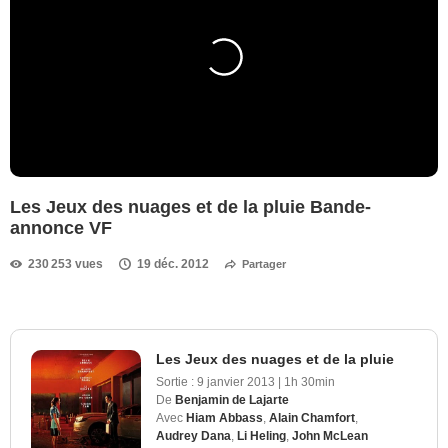
Les Jeux des nuages et de la pluie Bande-
annonce VF
230 253 vues
19 déc. 2012
Partager
Les Jeux des nuages et de la pluie
Sortie :
9 janvier 2013
|
1h 30min
De
Benjamin de Lajarte
Avec
Hiam Abbass
,
Alain Chamfort
,
Audrey Dana
,
Li Heling
,
John McLean