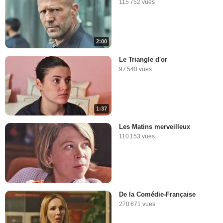
115 752 vues
2:00
Le Triangle d'or
97 540 vues
1:37
Les Matins merveilleux
110 153 vues
De la Comédie-Française
270 671 vues