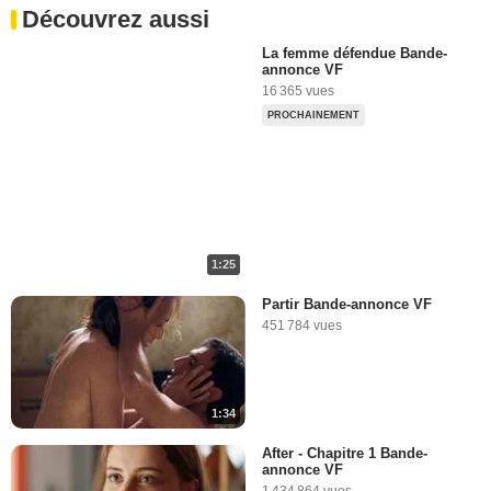
Découvrez aussi
La femme défendue Bande-
annonce VF
16 365 vues
PROCHAINEMENT
1:25
Partir Bande-annonce VF
451 784 vues
1:34
After - Chapitre 1 Bande-
annonce VF
1 434 864 vues