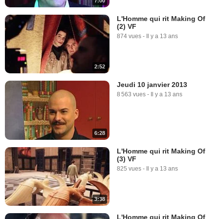
7:00
L'Homme qui rit Making Of
(2) VF
874 vues
-
Il y a 13 ans
2:52
Jeudi 10 janvier 2013
8 563 vues
-
Il y a 13 ans
6:28
L'Homme qui rit Making Of
(3) VF
825 vues
-
Il y a 13 ans
3:38
L'Homme qui rit Making Of