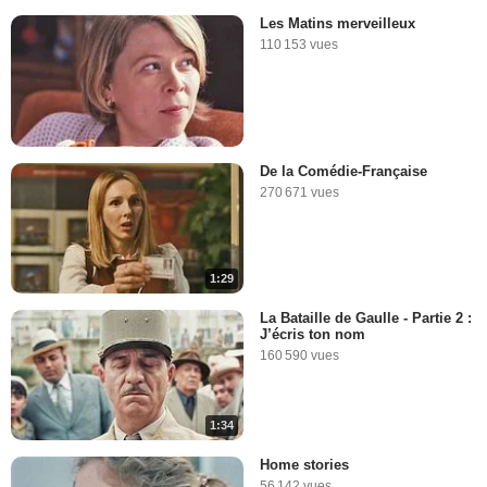
Les Matins merveilleux
110 153 vues
De la Comédie-Française
270 671 vues
1:29
La Bataille de Gaulle - Partie 2 :
J’écris ton nom
160 590 vues
1:34
Home stories
56 142 vues