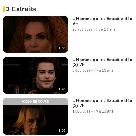
3 Extraits
L'Homme qui rit Extrait vidéo
VF
25 782 vues
-
Il y a 13 ans
1:40
L'Homme qui rit Extrait vidéo
(2) VF
5 063 vues
-
Il y a 13 ans
1:20
L'Homme qui rit Extrait vidéo
VIDÉO EN COURS
(3) VF
1 600 vues
-
Il y a 13 ans
1:29