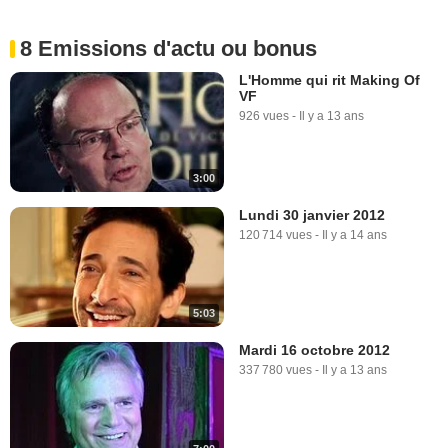
8 Emissions d'actu ou bonus
L'Homme qui rit Making Of
VF
926 vues
-
Il y a 13 ans
3:00
Lundi 30 janvier 2012
120 714 vues
-
Il y a 14 ans
5:03
Mardi 16 octobre 2012
337 780 vues
-
Il y a 13 ans