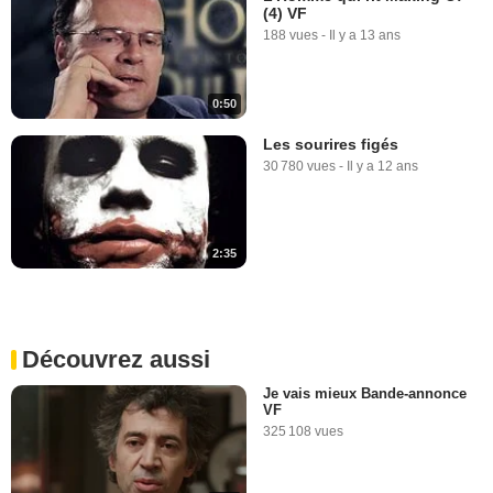
(4) VF
188 vues
-
Il y a 13 ans
0:50
Les sourires figés
30 780 vues
-
Il y a 12 ans
2:35
Découvrez aussi
Je vais mieux Bande-annonce
VF
325 108 vues