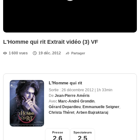
L'Homme qui rit Extrait vidéo (3) VF
1 600 vues
19 déc. 2012
Partager
L'Homme qui rit
Sortie :
26 décembre 2012
|
1h 33min
De
Jean-Pierre Améris
Avec
Marc-André Grondin
,
Gérard Depardieu
,
Emmanuelle Seigner
,
Christa Théret
,
Arben Bajraktaraj
Presse
Spectateurs
2,6
2,5