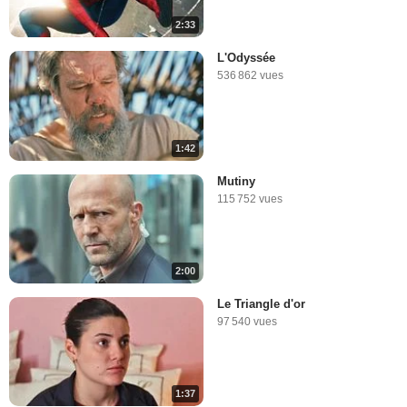
2:33
L'Odyssée
536 862 vues
1:42
Mutiny
115 752 vues
2:00
Le Triangle d'or
97 540 vues
1:37