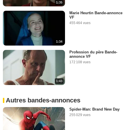
1:35
Marie Heurtin Bande-annonce
VF
455 464 vues
1:34
Profession du père Bande-
annonce VF
172 108 vues
1:43
Autres bandes-annonces
Spider-Man: Brand New Day
255 029 vues