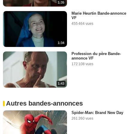
1:35
Marie Heurtin Bande-annonce
VF
455 464 vues
1:34
Profession du père Bande-
annonce VF
172 108 vues
1:43
Autres bandes-annonces
Spider-Man: Brand New Day
261 260 vues