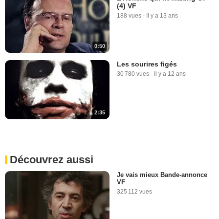
(4) VF
188 vues
-
Il y a 13 ans
0:50
Les sourires figés
30 780 vues
-
Il y a 12 ans
2:35
Découvrez aussi
Je vais mieux Bande-annonce
VF
325 112 vues