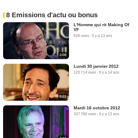
8 Emissions d'actu ou bonus
L'Homme qui rit Making Of
VF
926 vues
-
Il y a 13 ans
3:00
Lundi 30 janvier 2012
120 714 vues
-
Il y a 14 ans
5:03
Mardi 16 octobre 2012
337 780 vues
-
Il y a 13 ans