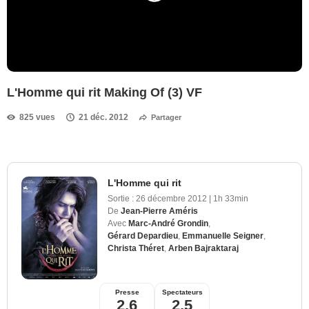
L'Homme qui rit Making Of (3) VF
825 vues
21 déc. 2012
Partager
L'Homme qui rit
Sortie :
26 décembre 2012
|
1h 33min
De
Jean-Pierre Améris
Avec
Marc-André Grondin
,
Gérard Depardieu
,
Emmanuelle Seigner
,
Christa Théret
,
Arben Bajraktaraj
Presse
Spectateurs
2,6
2,5