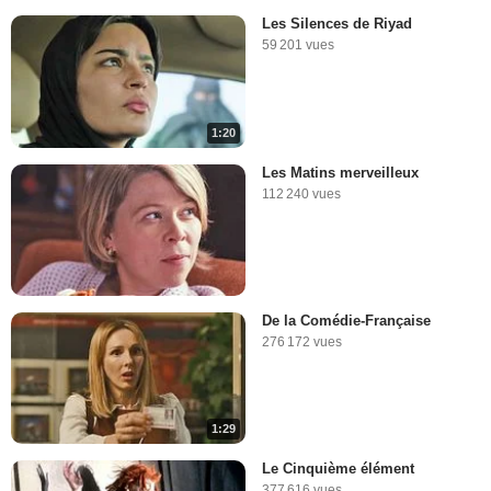
Les Silences de Riyad
59 201 vues
1:20
Les Matins merveilleux
112 240 vues
De la Comédie-Française
276 172 vues
1:29
Le Cinquième élément
377 616 vues