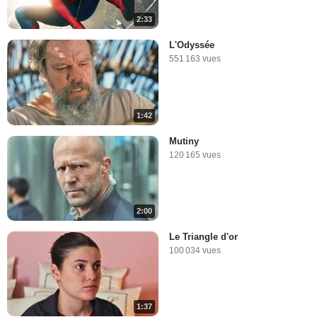
2:33
L'Odyssée
551 163 vues
1:42
Mutiny
120 165 vues
2:00
Le Triangle d'or
100 034 vues
1:37