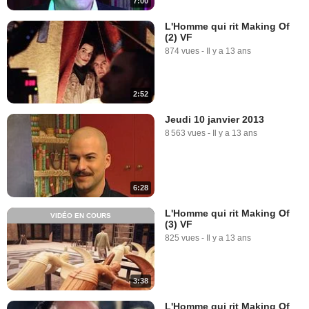
7:00
L'Homme qui rit Making Of
(2) VF
874 vues
-
Il y a 13 ans
2:52
Jeudi 10 janvier 2013
8 563 vues
-
Il y a 13 ans
6:28
L'Homme qui rit Making Of
VIDÉO EN COURS
(3) VF
825 vues
-
Il y a 13 ans
3:38
L'Homme qui rit Making Of