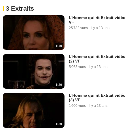
3 Extraits
L'Homme qui rit Extrait vidéo
VF
25 782 vues
-
Il y a 13 ans
1:40
L'Homme qui rit Extrait vidéo
(2) VF
5 063 vues
-
Il y a 13 ans
1:20
L'Homme qui rit Extrait vidéo
(3) VF
1 600 vues
-
Il y a 13 ans
1:29