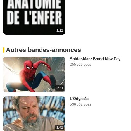
1:22
Autres bandes-annonces
Spider-Man: Brand New Day
255 029 vues
2:33
L'Odyssée
536 862 vues
1:42