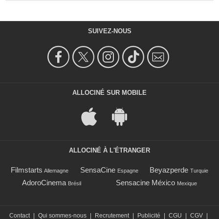
SUIVEZ-NOUS
ALLOCINÉ SUR MOBILE
ALLOCINÉ À L'ÉTRANGER
Filmstarts
SensaCine
Beyazperde
Allemagne
Espagne
Turquie
AdoroCinema
Sensacine México
Brésil
Mexique
Contact
|
Qui sommes-nous
|
Recrutement
|
Publicité
|
CGU
|
CGV
|