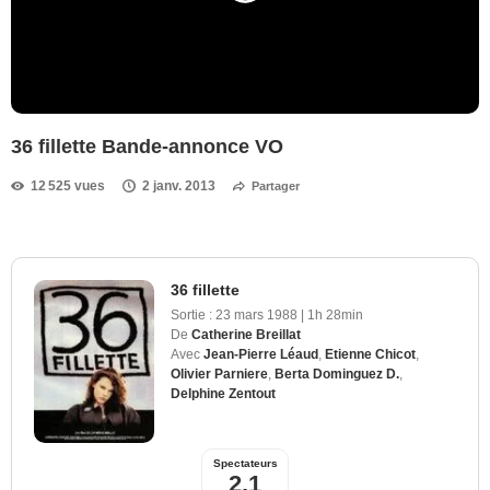
36 fillette Bande-annonce VO
12 525 vues
2 janv. 2013
Partager
36 fillette
Sortie :
23 mars 1988
|
1h 28min
De
Catherine Breillat
Avec
Jean-Pierre Léaud
,
Etienne Chicot
,
Olivier Parniere
,
Berta Dominguez D.
,
Delphine Zentout
Spectateurs
2,1