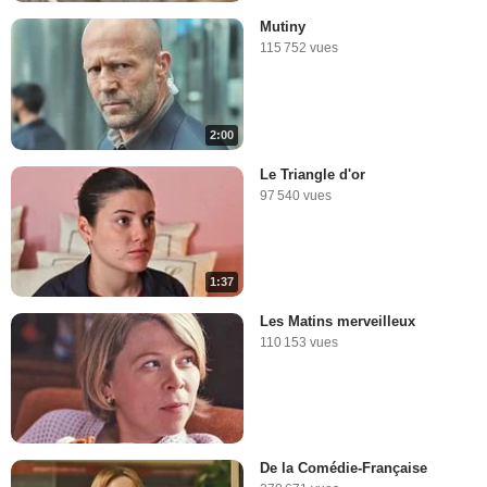
Mutiny
115 752 vues
2:00
Le Triangle d'or
97 540 vues
1:37
Les Matins merveilleux
110 153 vues
De la Comédie-Française