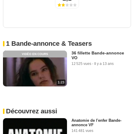
1 Bande-annonce & Teasers
36 fillette Bande-annonce
VIDÉO EN COURS
VO
12 525 vues
-
Il y a 13 ans
1:23
Découvrez aussi
Anatomie de l'enfer Bande-
annonce VF
141 481 vues