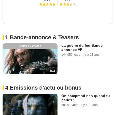
1 Bande-annonce & Teasers
La guerre du feu Bande-
VIDÉO EN COURS
annonce VF
144 059 vues
-
Il y a 13 ans
3:15
4 Emissions d'actu ou bonus
On comprend rien quand tu
parles !
58 991 vues
-
Il y a 13 ans