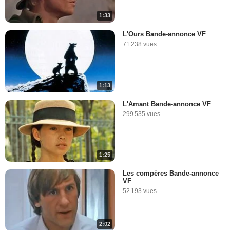
1:33
L'Ours Bande-annonce VF
71 238 vues
1:13
L'Amant Bande-annonce VF
299 535 vues
1:25
Les compères Bande-annonce
VF
52 193 vues
2:02