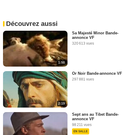
Découvrez aussi
Sa Majesté Minor Bande-
annonce VF
320 613 vues
1:50
Or Noir Bande-annonce VF
297 881 vues
2:19
Sept ans au Tibet Bande-
annonce VF
98 211 vues
EN SALLE