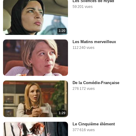
Les Silences de Riyad
59 201 vues
1:20
Les Matins merveilleux
112 240 vues
De la Comédie-Française
276 172 vues
1:29
Le Cinquième élément
377 616 vues