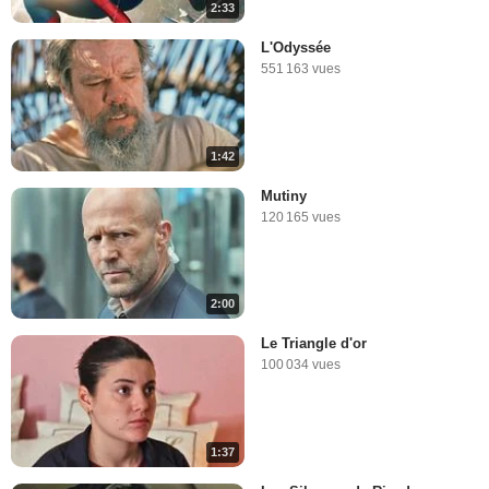
2:33
L'Odyssée
551 163 vues
1:42
Mutiny
120 165 vues
2:00
Le Triangle d'or
100 034 vues
1:37