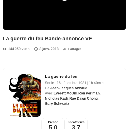
La guerre du feu Bande-annonce VF
144 059 vues
8 janv. 2013
Partager
La guerre du feu
Sortie :
16 décembre 1981
|
1h 40min
De
Jean-Jacques Annaud
Avec
Everett McGill
,
Ron Perlman
,
Nicholas Kadi
,
Rae Dawn Chong
,
Gary Schwartz
Presse
Spectateurs
5,0
3,7