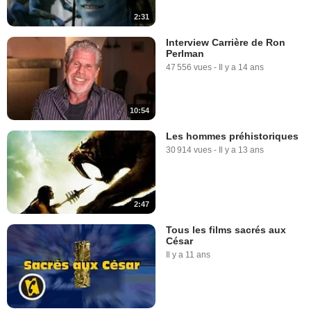
2:31
Interview Carrière de Ron
Perlman
47 556 vues
-
Il y a 14 ans
10:54
Les hommes préhistoriques
30 914 vues
-
Il y a 13 ans
2:47
Tous les films sacrés aux
César
Il y a 11 ans