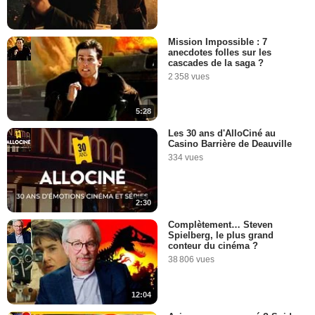
Mission Impossible : 7
anecdotes folles sur les
cascades de la saga ?
2 358 vues
5:28
Les 30 ans d'AlloCiné au
Casino Barrière de Deauville
334 vues
2:30
Complètement… Steven
Spielberg, le plus grand
conteur du cinéma ?
38 806 vues
12:04