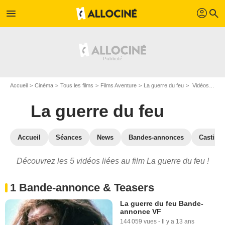
profil
menu
search
Accueil
Cinéma
Tous les films
Films Aventure
La guerre du feu
Vidéos du film La guerre du feu
La guerre du feu
Accueil
Séances
News
Bandes-annonces
Casting
Découvrez les 5 vidéos liées au film La guerre du feu !
1 Bande-annonce & Teasers
La guerre du feu Bande-
annonce VF
144 059 vues
-
Il y a 13 ans