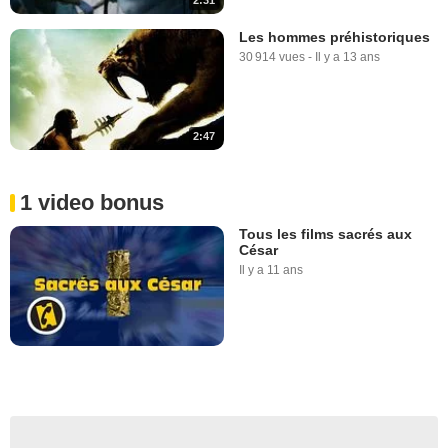
2:31
Les hommes préhistoriques
30 914 vues
-
Il y a 13 ans
2:47
1 video bonus
Tous les films sacrés aux
César
Il y a 11 ans