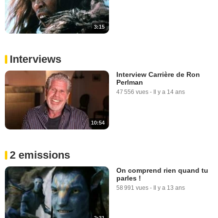
3:15
Interviews
Interview Carrière de Ron
Perlman
47 556 vues
-
Il y a 14 ans
10:54
2 emissions
On comprend rien quand tu
parles !
58 991 vues
-
Il y a 13 ans