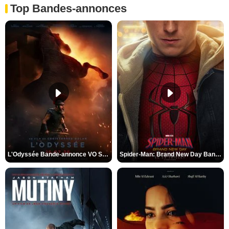
Top Bandes-annonces
L'Odyssée Bande-annonce VO STFR
Spider-Man: Brand New Day Bande-annonce VO STFR