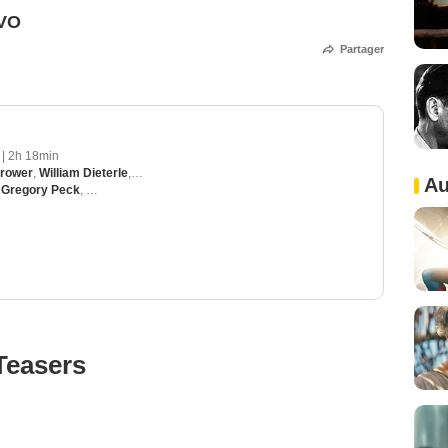
 VO
Partager
9
|
2h 18min
Brower
,
William Dieterle
,
Sidney Franklin
,
William Cameron Menzies
Au
,
Gregory Peck
,
Joseph Cotten
,
Lionel Barrymore
,
Lillian Gish
Teasers