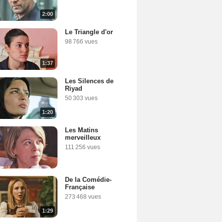
2:00
Le Triangle d'or
98 766 vues
1:37
Les Silences de
Riyad
50 303 vues
1:20
Les Matins
merveilleux
111 256 vues
De la Comédie-
Française
273 468 vues
1:29