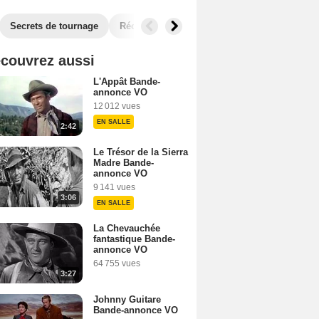
Secrets de tournage
Récompenses
Films similaires
couvrez aussi
L'Appât Bande-
annonce VO
12 012 vues
EN SALLE
2:42
Le Trésor de la Sierra
Madre Bande-
annonce VO
9 141 vues
3:06
EN SALLE
La Chevauchée
fantastique Bande-
annonce VO
64 755 vues
3:27
Johnny Guitare
Bande-annonce VO