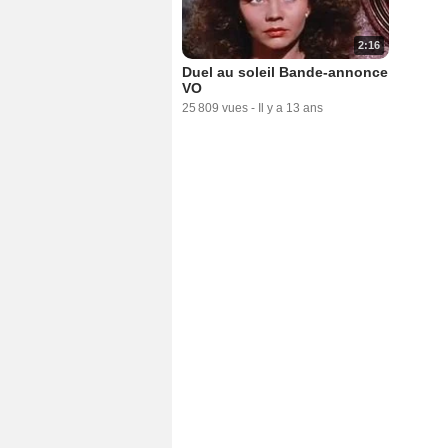
2:16
Duel au soleil Bande-annonce
VO
25 809 vues
-
Il y a 13 ans