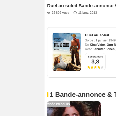
Duel au soleil Bande-annonce
25 809 vues
11 janv. 2013
Duel au soleil
Sortie :
1 janvier 194
De
King Vidor
,
Otto 
Avec
Jennifer Jones
Spectateurs
3,8
1 Bande-annonce & 
VIDÉO EN COURS