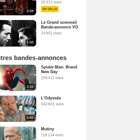
26 312 vues
EN SALLE
2:59
Le Grand sommeil
Bande-annonce VO
24 951 vues
1:50
tres bandes-annonces
Spider-Man: Brand
New Day
258 411 vues
2:33
L'Odyssée
543 601 vues
1:42
Mutiny
118 134 vues