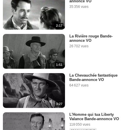
annonce VO
35 356 vues
2:17
La Rivière rouge Bande-
annonce VO
26 702 vues
1:51
La Chevauchée fantastique
Bande-annonce VO
64 627 vues
3:27
L'Homme qui tua Liberty
Valance Bande-annonce VO
118 050 vues