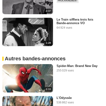
PROCHAINEMENT
2:37
Le Train sifflera trois fois
Bande-annonce VO
64 924 vues
1:28
Autres bandes-annonces
Spider-Man: Brand New Day
255 029 vues
2:33
L'Odyssée
536 862 vues