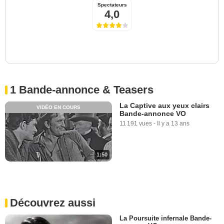
Spectateurs
4,0
1 Bande-annonce & Teasers
La Captive aux yeux clairs
VIDÉO EN COURS
Bande-annonce VO
11 191 vues
-
Il y a 13 ans
1:50
Découvrez aussi
La Poursuite infernale Bande-