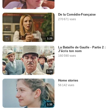
De la Comédie-Française
270 671 vues
1:29
La Bataille de Gaulle - Partie 2 :
J’écris ton nom
160 590 vues
1:34
Home stories
56 142 vues
1:38