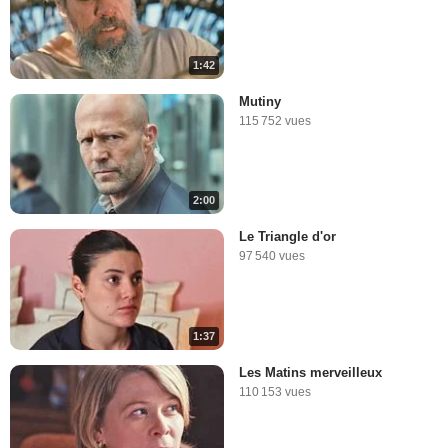
1:42
Mutiny
115 752 vues
2:00
Le Triangle d'or
97 540 vues
1:37
Les Matins merveilleux
110 153 vues