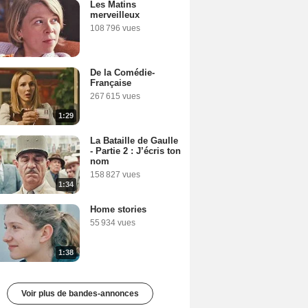
Les Matins
merveilleux
108 796 vues
De la Comédie-
Française
267 615 vues
1:29
La Bataille de Gaulle
- Partie 2 : J’écris ton
nom
158 827 vues
1:34
Home stories
55 934 vues
1:38
Voir plus de bandes-annonces