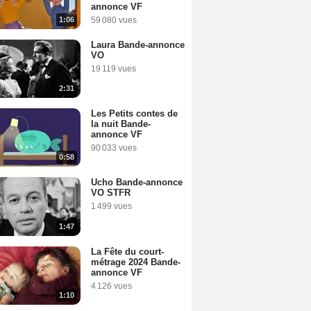
annonce VF
1:06
59 080 vues
Laura Bande-annonce
VO
19 119 vues
2:31
Les Petits contes de
la nuit Bande-
annonce VF
90 033 vues
0:58
Ucho Bande-annonce
VO STFR
1 499 vues
1:47
La Fête du court-
métrage 2024 Bande-
annonce VF
4 126 vues
1:10