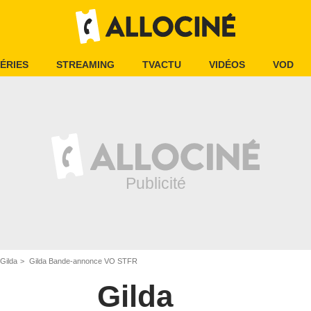
ÉRIES
STREAMING
TVACTU
VIDÉOS
VOD
Gilda
Gilda Bande-annonce VO STFR
Gilda