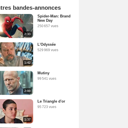
tres bandes-annonces
Spider-Man: Brand
New Day
250 657 vues
2:33
L'Odyssée
529 969 vues
1:42
Mutiny
99 541 vues
2:00
Le Triangle d'or
95 723 vues
1:37