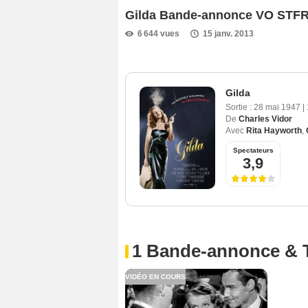
Gilda Bande-annonce VO STF
6 644 vues
15 janv. 2013
Gilda
Sortie :
28 mai 1947
|
De
Charles Vidor
Avec
Rita Hayworth
,
Spectateurs
3,9
1 Bande-annonce & 
VIDÉO EN COURS