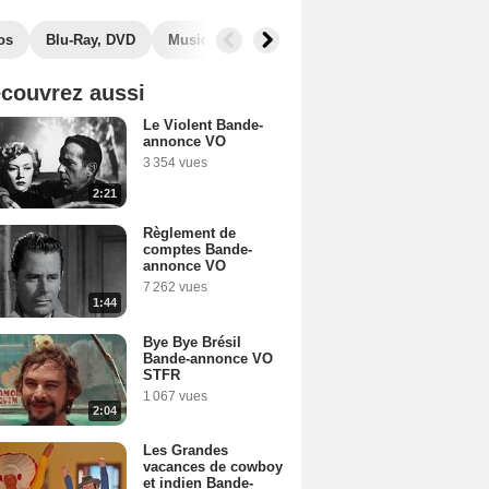
os
Blu-Ray, DVD
Musique
Secrets de tournage
Récompe
couvrez aussi
Le Violent Bande-
annonce VO
3 354 vues
2:21
Règlement de
comptes Bande-
annonce VO
7 262 vues
1:44
Bye Bye Brésil
Bande-annonce VO
STFR
1 067 vues
2:04
Les Grandes
vacances de cowboy
et indien Bande-