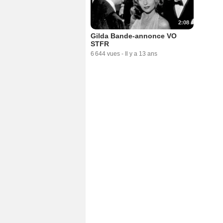
2:08
Gilda Bande-annonce VO
STFR
6 644 vues
-
Il y a 13 ans