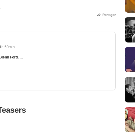
R
Partager
1h 50min
Glenn Ford
,
George Macready
,
Joseph Calleia
,
Steven Geray
Teasers