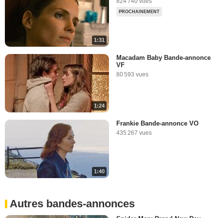
824 740 vues
PROCHAINEMENT
1:31
Macadam Baby Bande-annonce
VF
80 593 vues
1:24
Frankie Bande-annonce VO
435 267 vues
1:40
Autres bandes-annonces