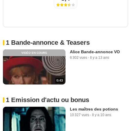
1 Bande-annonce & Teasers
Alice Bande-annonce VO
VIDÉO EN COURS
6 302 vues
-
Il y a 13 ans
0:43
1 Emission d'actu ou bonus
Les maîtres des potions
10 327 vues
-
Il y a 10 ans