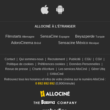
ALLOCINÉ À L'ÉTRANGER
Filmstarts
SensaCine
Beyazperde
Allemagne
Espagne
Turquie
AdoroCinema
Sensacine México
Brésil
Mexique
Contact
|
Qui sommes-nous
|
Recrutement
|
Publicité
|
CGU
|
CGV
|
Politique de cookies
|
Préférences cookies
|
Données Personnelles
|
Revue de presse
|
Charte d'écriture
|
Les services AlloCiné
|
Gérer Utiq
|
©AlloCiné
Retrouvez tous les horaires et infos de votre cinéma sur le numéro AlloCiné :
0 892 892 892
(0,90€/minute)