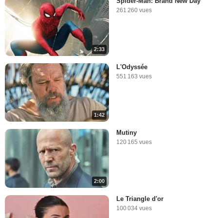
Spider-Man: Brand New Day
261 260 vues
2:33
L'Odyssée
551 163 vues
1:42
Mutiny
120 165 vues
2:00
Le Triangle d'or
100 034 vues