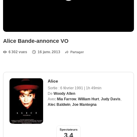
Alice Bande-annonce VO
6 302 vues
16 janv. 2013
Partager
Alice
Sortie :
6 février 1991
|
1h 49min
De
Woody Allen
Avec
Mia Farrow
,
William Hurt
,
Judy Davis
,
Alec Baldwin
,
Joe Mantegna
Spectateurs
3,4