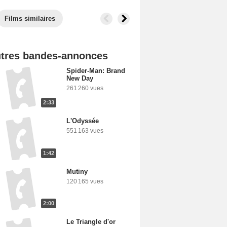
Films similaires
tres bandes-annonces
Spider-Man: Brand
New Day
261 260 vues
2:33
L'Odyssée
551 163 vues
1:42
Mutiny
120 165 vues
2:00
Le Triangle d'or