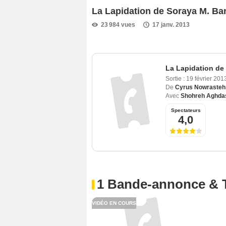
La Lapidation de Soraya M. B
23 984 vues
17 janv. 2013
La Lapidation de
Sortie :
19 février 201
De
Cyrus Nowrasteh
Avec
Shohreh Aghda
Spectateurs
4,0
1 Bande-annonce & 
VIDÉO EN COURS