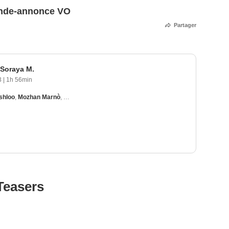
ande-annonce VO
Partager
 Soraya M.
3
|
1h 56min
shloo
,
Mozhan Marnò
,
Jim Caviezel
,
Navid Negahban
,
David Diaan
Teasers