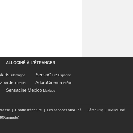
ALLOCINÉ À L'ÉTRANGER
tarts
SensaCine
Allemagne
Espagne
zperde
AdoroCinema
Turquie
Brésil
Sensacine México
Mexique
presse
|
Charte d'écriture
|
Les services AlloCiné
|
Gérer Utiq
|
©AlloCiné
,90€/minute)