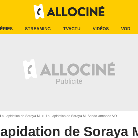
ÉRIES
STREAMING
TVACTU
VIDÉOS
VOD
La Lapidation de Soraya M.
La Lapidation de Soraya M. Bande-annonce VO
apidation de Soraya 