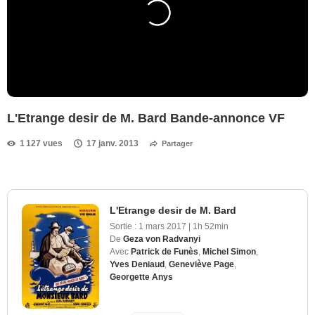
L'Etrange desir de M. Bard Bande-annonce VF
1 127 vues
17 janv. 2013
Partager
L'Etrange desir de M. Bard
Sortie :
1 mars 2017
|
1h 52min
De
Geza von Radvanyi
Avec
Patrick de Funès
,
Michel Simon
,
Yves Deniaud
,
Geneviève Page
,
Georgette Anys