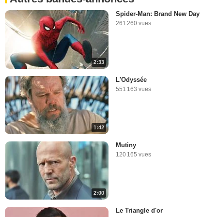
Spider-Man: Brand New Day
261 260 vues
2:33
L'Odyssée
551 163 vues
1:42
Mutiny
120 165 vues
2:00
Le Triangle d'or