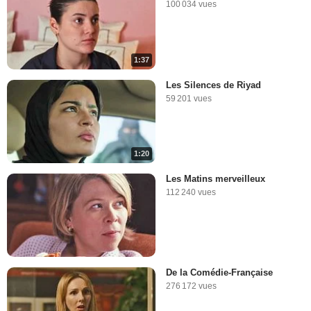
100 034 vues
1:37
Les Silences de Riyad
59 201 vues
1:20
Les Matins merveilleux
112 240 vues
De la Comédie-Française
276 172 vues