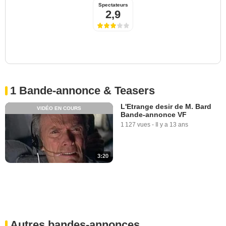
Spectateurs
2,9
1 Bande-annonce & Teasers
L'Etrange desir de M. Bard
VIDÉO EN COURS
Bande-annonce VF
1 127 vues
-
Il y a 13 ans
3:20
Autres bandes-annonces