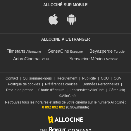
ALLOCINÉ SUR MOBILE
ALLOCINÉ À L'ÉTRANGER
Filmstarts
SensaCine
Beyazperde
Allemagne
Espagne
Turquie
AdoroCinema
Sensacine México
Brésil
Mexique
Contact
|
Qui sommes-nous
|
Recrutement
|
Publicité
|
CGU
|
CGV
|
Politique de cookies
|
Préférences cookies
|
Données Personnelles
|
Revue de presse
|
Charte d'écriture
|
Les services AlloCiné
|
Gérer Utiq
|
©AlloCiné
Retrouvez tous les horaires et infos de votre cinéma sur le numéro AlloCiné :
0 892 892 892
(0,90€/minute)