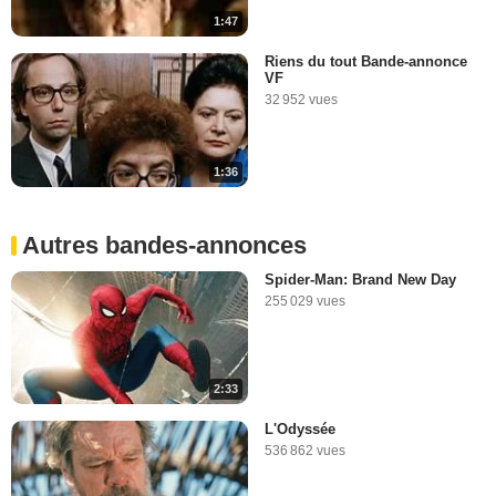
1:47
Riens du tout Bande-annonce
VF
32 952 vues
1:36
Autres bandes-annonces
Spider-Man: Brand New Day
255 029 vues
2:33
L'Odyssée
536 862 vues