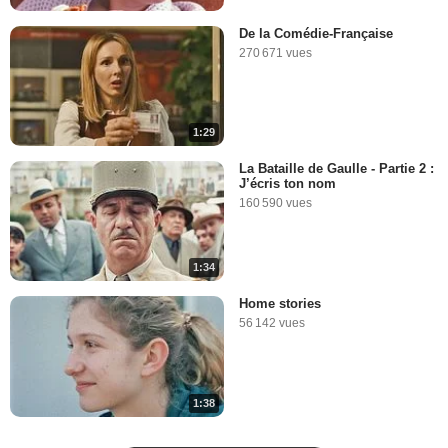
De la Comédie-Française
270 671 vues
1:29
La Bataille de Gaulle - Partie 2 :
J’écris ton nom
160 590 vues
1:34
Home stories
56 142 vues
1:38