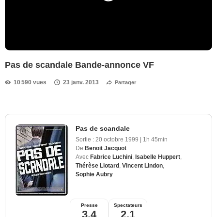
Pas de scandale Bande-annonce VF
10 590 vues
23 janv. 2013
Partager
Pas de scandale
Sortie :
20 octobre 1999
|
1h 45min
De
Benoit Jacquot
Avec
Fabrice Luchini
,
Isabelle Huppert
,
Thérèse Liotard
,
Vincent Lindon
,
Sophie Aubry
Presse
Spectateurs
3,4
2,1