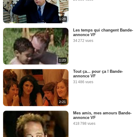
1:29
Les temps qui changent Bande-
annonce VF
34 272 vues
1:23
Tout ça... pour ça ! Bande-
annonce VF
31 486 vues
2:21
Mes amis, mes amours Bande-
annonce VF
418 798 vues