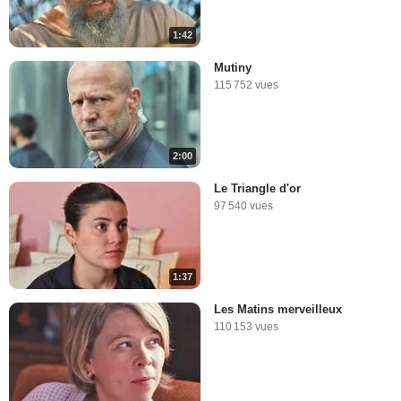
1:42
Mutiny
115 752 vues
2:00
Le Triangle d'or
97 540 vues
1:37
Les Matins merveilleux
110 153 vues