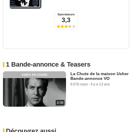
Spectateurs
3,3
1 Bande-annonce & Teasers
La Chute de la maison Usher
VIDÉO EN COURS
Bande-annonce VO
6 076 vues
-
Il y a 13 ans
2:30
Découvrez aussi