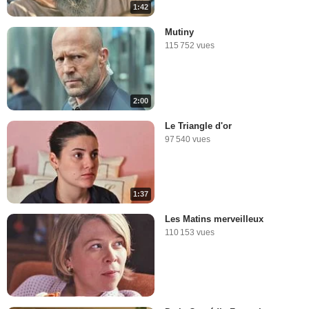
1:42
Mutiny
115 752 vues
2:00
Le Triangle d'or
97 540 vues
1:37
Les Matins merveilleux
110 153 vues