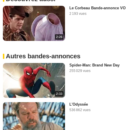
Le Corbeau Bande-annonce VO
2 193 vues
2:26
Autres bandes-annonces
Spider-Man: Brand New Day
255 029 vues
2:33
L'Odyssée
536 862 vues