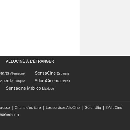
ALLOCINÉ À L'ÉTRANGER
tarts
SensaCine
Allemagne
Espagne
zperde
AdoroCinema
Turquie
Brésil
Sensacine México
Mexique
presse
|
Charte d'écriture
|
Les services AlloCiné
|
Gérer Utiq
|
©AlloCiné
,90€/minute)