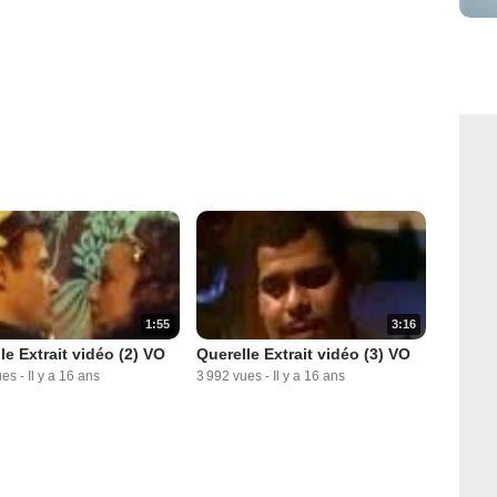
1:55
3:16
le Extrait vidéo (2) VO
Querelle Extrait vidéo (3) VO
ues
-
Il y a 16 ans
3 992 vues
-
Il y a 16 ans