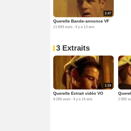
1:47
Querelle Bande-annonce VF
21 899 vues
-
Il y a 13 ans
3 Extraits
1:19
Querelle Extrait vidéo VO
Querel
9 266 vues
-
Il y a 16 ans
2 085 v