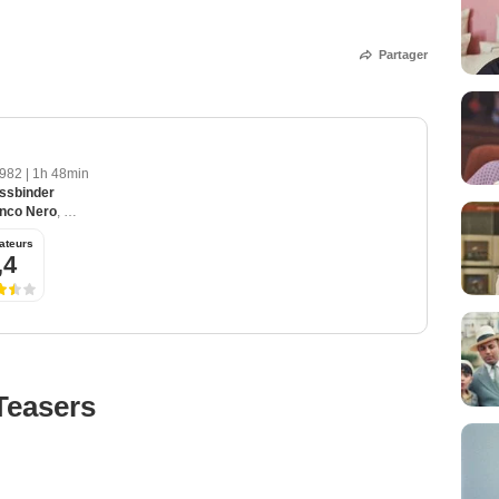
Partager
1982
|
1h 48min
ssbinder
nco Nero
,
Jeanne Moreau
,
Laurent Malet
,
Günther Kaufmann
ateurs
,4
Teasers