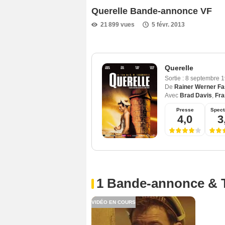
Querelle Bande-annonce VF
21 899 vues
5 févr. 2013
Querelle
Sortie :
8 septembre 
De
Rainer Werner Fa
Avec
Brad Davis
,
Fra
Presse
Spect
4,0
3
1 Bande-annonce & 
VIDÉO EN COURS