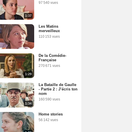
97 540 vues
1:37
Les Matins
merveilleux
110 153 vues
De la Comédie-
Française
270 671 vues
1:29
La Bataille de Gaulle
- Partie 2 : J’écris ton
nom
160 590 vues
1:34
Home stories
56 142 vues