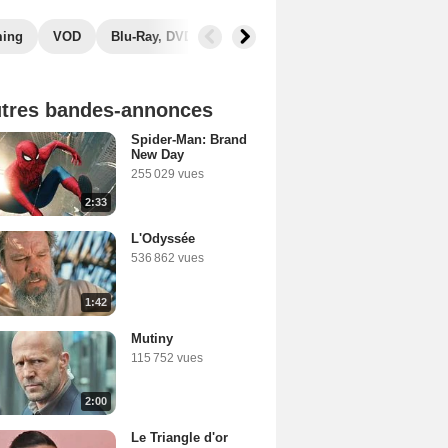
ming
VOD
Blu-Ray, DVD
Photos
Secrets de tournage
tres bandes-annonces
Spider-Man: Brand
New Day
255 029 vues
2:33
L'Odyssée
536 862 vues
1:42
Mutiny
115 752 vues
2:00
Le Triangle d'or