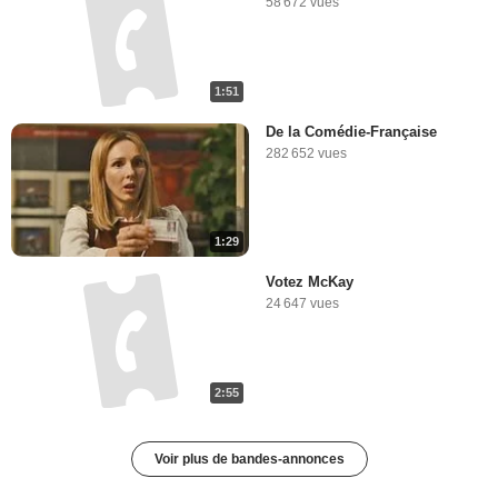
58 672 vues
1:51
De la Comédie-Française
282 652 vues
1:29
Votez McKay
24 647 vues
2:55
Voir plus de bandes-annonces