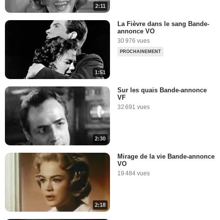
2:11
La Fièvre dans le sang Bande-
annonce VO
30 976 vues
PROCHAINEMENT
1:51
Sur les quais Bande-annonce
VF
32 691 vues
2:30
Mirage de la vie Bande-annonce
VO
19 484 vues
2:18