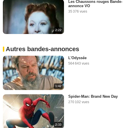
Les Chaussons rouges Bande-
annonce VO
35 376 vues
2:22
Autres bandes-annonces
L'Odyssée
564 643 vues
1:42
Spider-Man: Brand New Day
270 102 vues
2:33