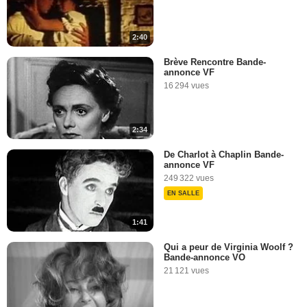
2:40
Brève Rencontre Bande-
annonce VF
16 294 vues
2:34
De Charlot à Chaplin Bande-
annonce VF
249 322 vues
EN SALLE
1:41
Qui a peur de Virginia Woolf ?
Bande-annonce VO
21 121 vues