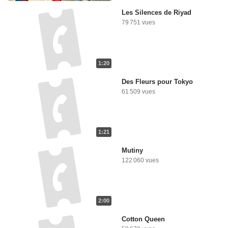
Les Silences de Riyad
79 751 vues
1:20
Des Fleurs pour Tokyo
61 509 vues
1:21
Mutiny
122 060 vues
2:00
Cotton Queen