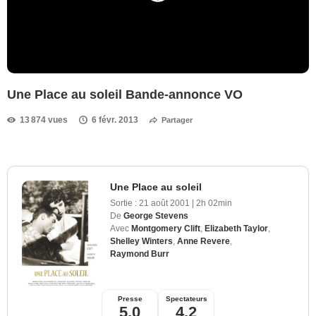
Une Place au soleil Bande-annonce VO
13 874 vues
6 févr. 2013
Partager
Une Place au soleil
Sortie :
21 août 2001
|
2h 02min
De
George Stevens
Avec
Montgomery Clift
,
Elizabeth Taylor
,
Shelley Winters
,
Anne Revere
,
Raymond Burr
Presse
Spectateurs
5,0
4,2