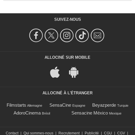
SUIVEZ-NOUS
ALLOCINÉ SUR MOBILE
ALLOCINÉ À L'ÉTRANGER
Filmstarts
SensaCine
Beyazperde
Allemagne
Espagne
Turquie
AdoroCinema
Sensacine México
Brésil
Mexique
Contact
|
Qui sommes-nous
|
Recrutement
|
Publicité
|
CGU
|
CGV
|