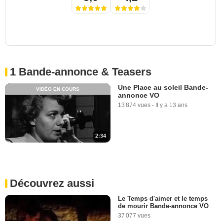
1 Bande-annonce & Teasers
Une Place au soleil Bande-
VIDÉO EN COURS
annonce VO
13 874 vues
-
Il y a 13 ans
2:34
Découvrez aussi
Le Temps d'aimer et le temps
de mourir Bande-annonce VO
37 077 vues