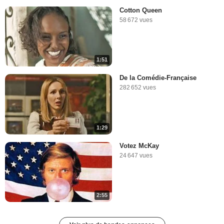
Cotton Queen
58 672 vues
1:51
De la Comédie-Française
282 652 vues
1:29
Votez McKay
24 647 vues
2:55