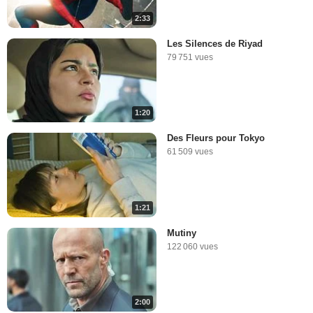
2:33
Les Silences de Riyad
79 751 vues
1:20
Des Fleurs pour Tokyo
61 509 vues
1:21
Mutiny
122 060 vues
2:00