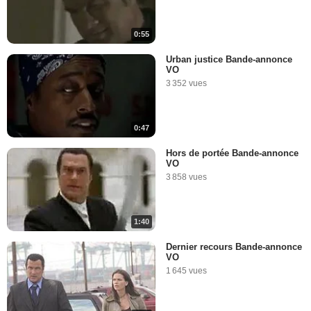
0:55
Urban justice Bande-annonce
VO
3 352 vues
0:47
Hors de portée Bande-annonce
VO
3 858 vues
1:40
Dernier recours Bande-annonce
VO
1 645 vues