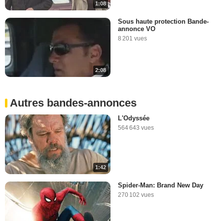
1:08
Sous haute protection Bande-
annonce VO
8 201 vues
2:08
Autres bandes-annonces
L'Odyssée
564 643 vues
1:42
Spider-Man: Brand New Day
270 102 vues