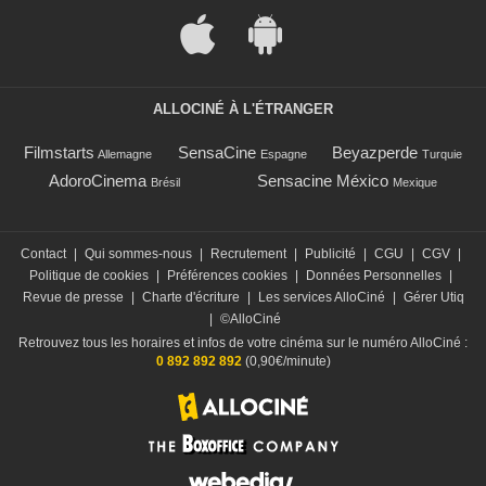
ALLOCINÉ À L'ÉTRANGER
Filmstarts
SensaCine
Beyazperde
Allemagne
Espagne
Turquie
AdoroCinema
Sensacine México
Brésil
Mexique
Contact
|
Qui sommes-nous
|
Recrutement
|
Publicité
|
CGU
|
CGV
|
Politique de cookies
|
Préférences cookies
|
Données Personnelles
|
Revue de presse
|
Charte d'écriture
|
Les services AlloCiné
|
Gérer Utiq
|
©AlloCiné
Retrouvez tous les horaires et infos de votre cinéma sur le numéro AlloCiné :
0 892 892 892
(0,90€/minute)