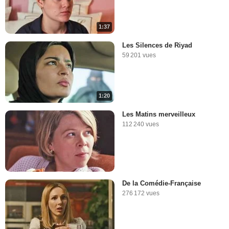
1:37
Les Silences de Riyad
59 201 vues
1:20
Les Matins merveilleux
112 240 vues
De la Comédie-Française
276 172 vues