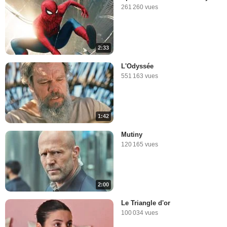
261 260 vues
2:33
L'Odyssée
551 163 vues
1:42
Mutiny
120 165 vues
2:00
Le Triangle d'or
100 034 vues