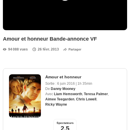
Amour et honneur Bande-annonce VF
94 088 vues
26 févr. 2013
Partager
Amour et honneur
Sortie :
6 juin 2016
|
1h 35min
De
Danny Mooney
Avec
Liam Hemsworth
,
Teresa Palmer
,
Aimee Teegarden
,
Chris Lowell
,
Ricky Wayne
Spectateurs
2,5