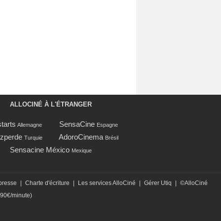
ALLOCINÉ À L'ÉTRANGER
tarts
SensaCine
Allemagne
Espagne
zperde
AdoroCinema
Turquie
Brésil
Sensacine México
Mexique
presse
|
Charte d'écriture
|
Les services AlloCiné
|
Gérer Utiq
|
©AlloCiné
,90€/minute)