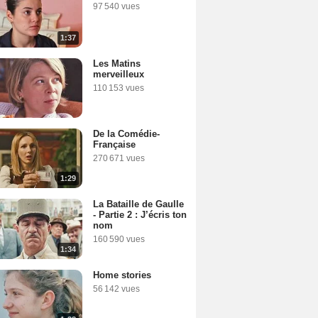
97 540 vues
1:37
Les Matins
merveilleux
110 153 vues
De la Comédie-
Française
270 671 vues
1:29
La Bataille de Gaulle
- Partie 2 : J’écris ton
nom
160 590 vues
1:34
Home stories
56 142 vues