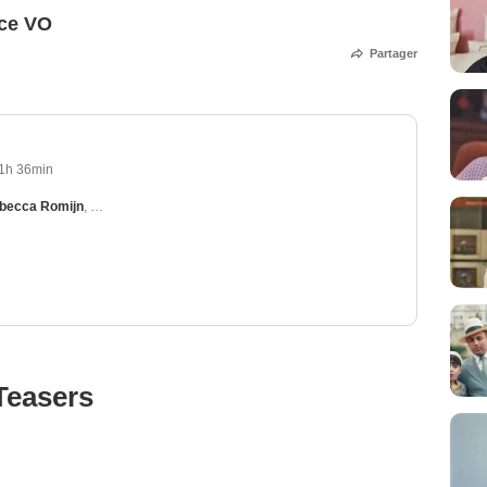
ce VO
Partager
1h 36min
becca Romijn
,
Gina Gershon
,
John Cleese
,
Mike Binder
Teasers