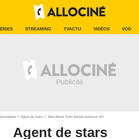
ÉRIES
STREAMING
TVACTU
VIDÉOS
VOD
dramatique
Agent de stars
Man About Town Bande-annonce VO
Agent de stars