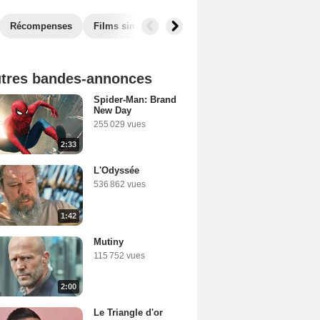
Récompenses
Films similaires
tres bandes-annonces
Spider-Man: Brand
New Day
255 029 vues
2:33
L'Odyssée
536 862 vues
1:42
Mutiny
115 752 vues
2:00
Le Triangle d'or