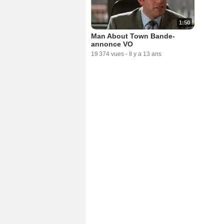
1:50
Man About Town Bande-
annonce VO
19 374 vues
-
Il y a 13 ans