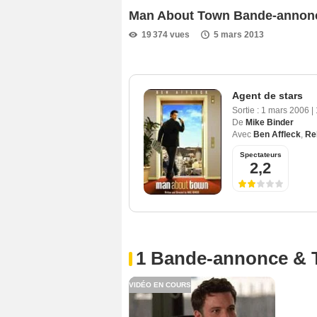
Man About Town Bande-annon
19 374 vues
5 mars 2013
Agent de stars
Sortie :
1 mars 2006
|
De
Mike Binder
Avec
Ben Affleck
,
Re
Spectateurs
2,2
1 Bande-annonce & 
VIDÉO EN COURS