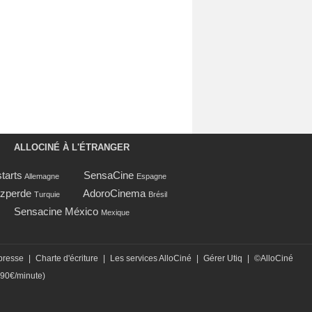
ALLOCINÉ À L'ÉTRANGER
tarts
SensaCine
Allemagne
Espagne
zperde
AdoroCinema
Turquie
Brésil
Sensacine México
Mexique
presse
|
Charte d'écriture
|
Les services AlloCiné
|
Gérer Utiq
|
©AlloCiné
,90€/minute)