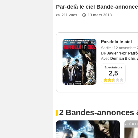
Par-delà le ciel Bande-annonce
211 vues
13 mars 2013
Par-delà le ciel
Sortie :
12 novembre 
De
Javier 'Fox' Patr
Avec
Demian Bichir
,
Spectateurs
2,5
2 Bandes-annonces 
VIDÉO E