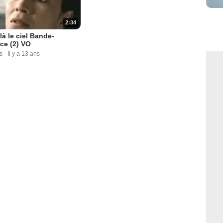
2:34
là le ciel Bande-
ce (2) VO
s
-
Il y a 13 ans