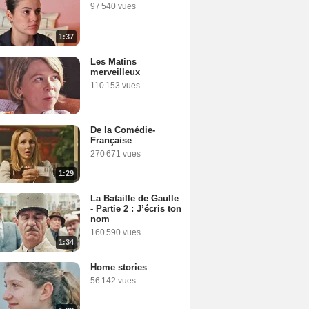
97 540 vues
1:37
Les Matins
merveilleux
110 153 vues
De la Comédie-
Française
270 671 vues
1:29
La Bataille de Gaulle
- Partie 2 : J’écris ton
nom
160 590 vues
1:34
Home stories
56 142 vues