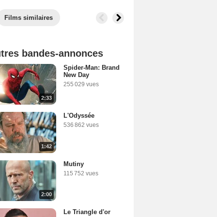
Films similaires
tres bandes-annonces
Spider-Man: Brand
New Day
255 029 vues
2:33
L'Odyssée
536 862 vues
1:42
Mutiny
115 752 vues
2:00
Le Triangle d'or