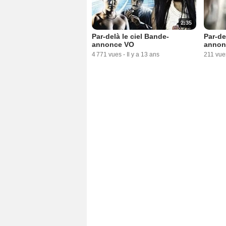
2:35
Par-delà le ciel Bande-
Par-de
annonce VO
annon
4 771 vues
-
Il y a 13 ans
211 vue