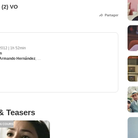
 (2) VO
Partager
2012
|
1h 52min
ón
Armando Hernández
,
Damián Alcázar
,
Dolores Heredia
,
Rafael Inclan
& Teasers
N COURS