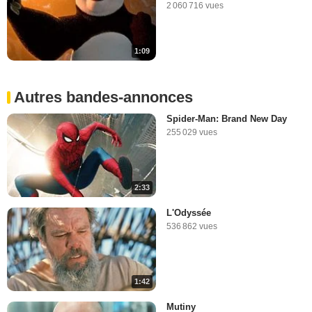
2 060 716 vues
1:09
Autres bandes-annonces
Spider-Man: Brand New Day
255 029 vues
2:33
L'Odyssée
536 862 vues
1:42
Mutiny