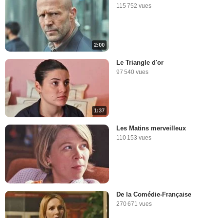
115 752 vues
2:00
Le Triangle d'or
97 540 vues
1:37
Les Matins merveilleux
110 153 vues
De la Comédie-Française
270 671 vues