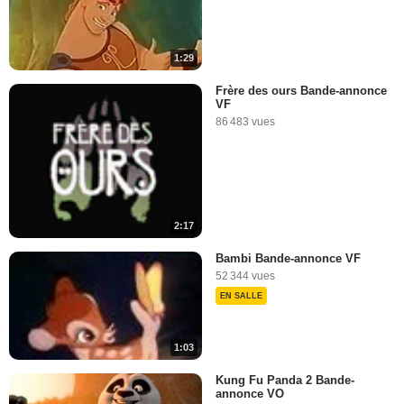
1:29
Frère des ours Bande-annonce
VF
86 483 vues
2:17
Bambi Bande-annonce VF
52 344 vues
EN SALLE
1:03
Kung Fu Panda 2 Bande-
annonce VO