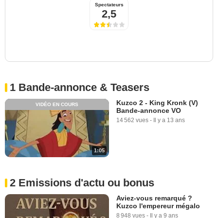
Spectateurs
2,5
1 Bande-annonce & Teasers
Kuzco 2 - King Kronk (V)
VIDÉO EN COURS
Bande-annonce VO
14 562 vues
-
Il y a 13 ans
1:05
2 Emissions d'actu ou bonus
Aviez-vous remarqué ?
Kuzco l'empereur mégalo
8 948 vues
-
Il y a 9 ans