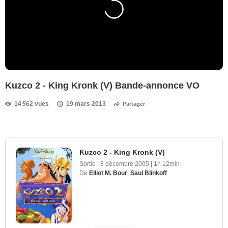
Kuzco 2 - King Kronk (V) Bande-annonce VO
14 562 vues
19 mars 2013
Partager
Kuzco 2 - King Kronk (V)
Sortie :
8 décembre 2005
|
1h 12min
De
Elliot M. Bour
,
Saul Blinkoff