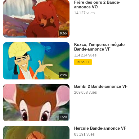
Frère des ours 2 Bande-
annonce VO
14 127 vues
0:55
Kuzco, l'empereur mégalo
Bande-annonce VF
114 214 vues
EN SALLE
2:26
Bambi 2 Bande-annonce VF
209 658 vues
1:20
Hercule Bande-annonce VF
83 191 vues