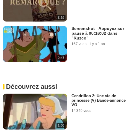
2:16
Screenshot - Appuyez sur
pause à 00:16:02 dans
"Kuzco"
167 vues
-
Il y a 1 an
0:47
Découvrez aussi
Cendrillon 2: Une vie de
princesse (V) Bande-annonce
VO
14 349 vues
1:00