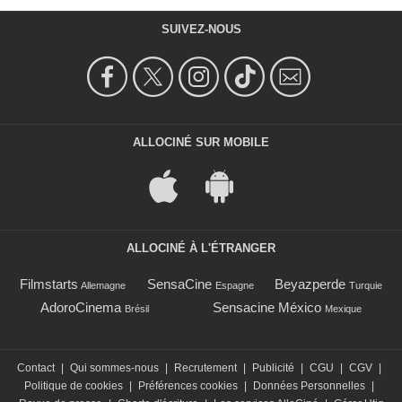
SUIVEZ-NOUS
ALLOCINÉ SUR MOBILE
ALLOCINÉ À L'ÉTRANGER
Filmstarts
SensaCine
Beyazperde
Allemagne
Espagne
Turquie
AdoroCinema
Sensacine México
Brésil
Mexique
Contact
|
Qui sommes-nous
|
Recrutement
|
Publicité
|
CGU
|
CGV
|
Politique de cookies
|
Préférences cookies
|
Données Personnelles
|