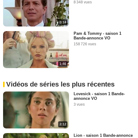
8 348 vues
0:14
Pam & Tommy - saison 1
Bande-annonce VO
158 726 vues
1:46
Vidéos de séries les plus récentes
Lovesick - saison 1 Bande-
annonce VO
3 vues
2:12
Lion - saison 1 Bande-annonce