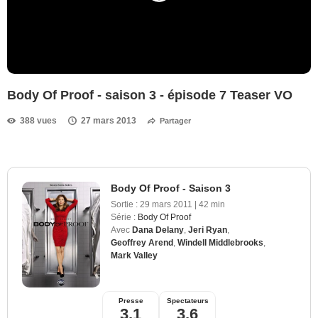
Body Of Proof - saison 3 - épisode 7 Teaser VO
388 vues
27 mars 2013
Partager
Body Of Proof - Saison 3
Sortie :
29 mars 2011
|
42 min
Série :
Body Of Proof
Avec
Dana Delany
,
Jeri Ryan
,
Geoffrey Arend
,
Windell Middlebrooks
,
Mark Valley
Presse
Spectateurs
3,1
3,6