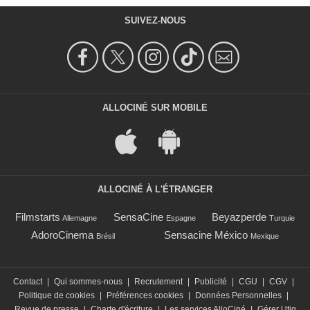
SUIVEZ-NOUS
ALLOCINÉ SUR MOBILE
ALLOCINÉ À L'ÉTRANGER
Filmstarts
SensaCine
Beyazperde
Allemagne
Espagne
Turquie
AdoroCinema
Sensacine México
Brésil
Mexique
Contact
|
Qui sommes-nous
|
Recrutement
|
Publicité
|
CGU
|
CGV
|
Politique de cookies
|
Préférences cookies
|
Données Personnelles
|
Revue de presse
|
Charte d'écriture
|
Les services AlloCiné
|
Gérer Utiq