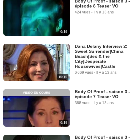
Body Of Proof - saison 3 -
épisode 8 Teaser VO
424 vues
-
Il y a 13 ans
0:19
Dana Delany Interview 2:
Sweet Surrender|China
Beach|Sex & the
City|Desperate
Housewives|Castle
6 669 vues
-
Il y a 13 ans
10:15
Body Of Proof - saison 3 -
VIDÉO EN COURS
épisode 7 Teaser VO
388 vues
-
Il y a 13 ans
0:19
Body Of Proof - saison 3 -