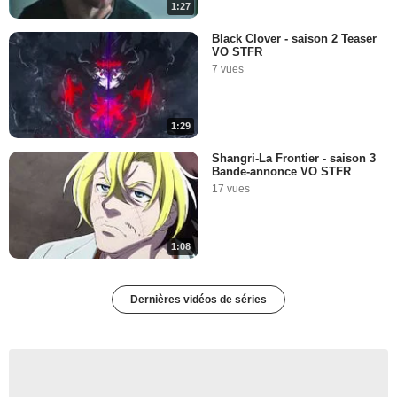
1:27
Black Clover - saison 2 Teaser
VO STFR
7 vues
1:29
Shangri-La Frontier - saison 3
Bande-annonce VO STFR
17 vues
1:08
Dernières vidéos de séries