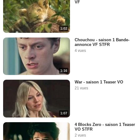
VF
1:02
Chouchou - saison 1 Bande-
annonce VF STFR
4 vues
1:16
War - saison 1 Teaser VO
21 vues
1:07
4 Blocks Zero - saison 1 Teaser
VO STFR
2 vues