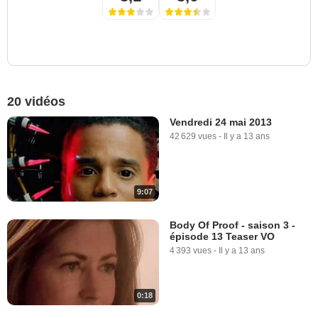
20 vidéos
Vendredi 24 mai 2013
42 629 vues
-
Il y a 13 ans
9:07
Body Of Proof - saison 3 -
épisode 13 Teaser VO
4 393 vues
-
Il y a 13 ans
0:18