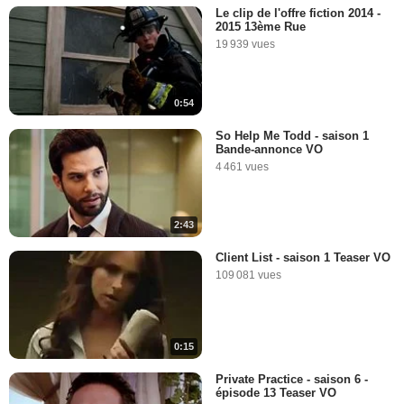
Le clip de l'offre fiction 2014 -
2015 13ème Rue
19 939 vues
0:54
So Help Me Todd - saison 1
Bande-annonce VO
4 461 vues
2:43
Client List - saison 1 Teaser VO
109 081 vues
0:15
Private Practice - saison 6 -
épisode 13 Teaser VO