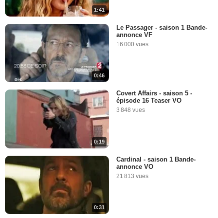
1:41
Le Passager - saison 1 Bande-
annonce VF
16 000 vues
0:46
Covert Affairs - saison 5 -
épisode 16 Teaser VO
3 848 vues
0:19
Cardinal - saison 1 Bande-
annonce VO
21 813 vues
0:31