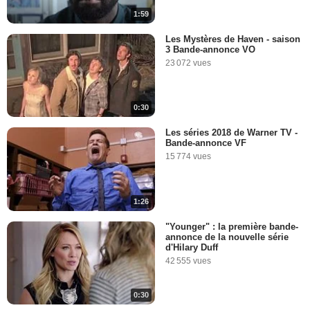
1:59
Les Mystères de Haven - saison
3 Bande-annonce VO
23 072 vues
0:30
Les séries 2018 de Warner TV -
Bande-annonce VF
15 774 vues
1:26
"Younger" : la première bande-
annonce de la nouvelle série
d'Hilary Duff
42 555 vues
0:30