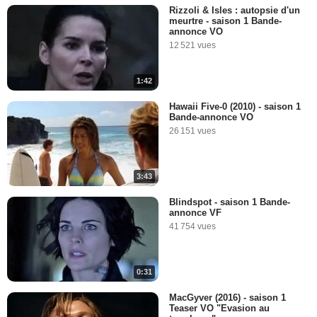
Rizzoli & Isles : autopsie d'un
meurtre - saison 1 Bande-
annonce VO
12 521 vues
1:42
Hawaii Five-0 (2010) - saison 1
Bande-annonce VO
26 151 vues
3:43
Blindspot - saison 1 Bande-
annonce VF
41 754 vues
0:31
MacGyver (2016) - saison 1
Teaser VO "Evasion au