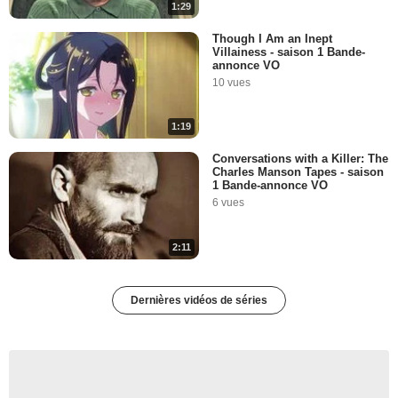
1:29
Though I Am an Inept
Villainess - saison 1 Bande-
annonce VO
10 vues
1:19
Conversations with a Killer: The
Charles Manson Tapes - saison
1 Bande-annonce VO
6 vues
2:11
Dernières vidéos de séries