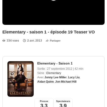
Elementary - saison 1 - épisode 19 Teaser VO
334 vues
2 avr. 2013
Partager
Elementary - Saison 1
Sortie :
27 septembre 2012
|
42 min
Série :
Elementary
Avec
Jonny Lee Miller
,
Lucy Liu
,
Aidan Quinn
,
Jon Michael Hill
Presse
Spectateurs
3,3
3,9