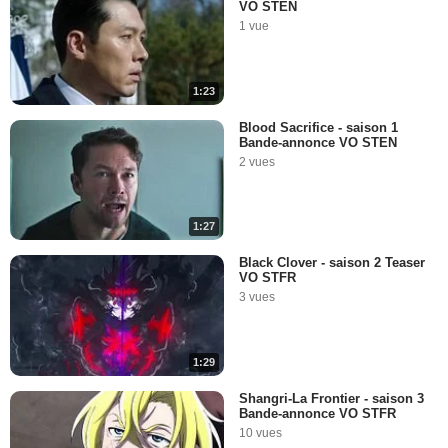
VO STEN
1 vue
1:23
Blood Sacrifice - saison 1
Bande-annonce VO STEN
2 vues
1:27
Black Clover - saison 2 Teaser
VO STFR
3 vues
1:29
Shangri-La Frontier - saison 3
Bande-annonce VO STFR
10 vues