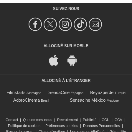
SUIVEZ-NOUS
ALLOCINÉ SUR MOBILE
ALLOCINÉ À L'ÉTRANGER
Filmstarts
SensaCine
Beyazperde
Allemagne
Espagne
Turquie
AdoroCinema
Sensacine México
Brésil
Mexique
Contact
|
Qui sommes-nous
|
Recrutement
|
Publicité
|
CGU
|
CGV
|
Politique de cookies
|
Préférences cookies
|
Données Personnelles
|
Revue de presse
|
Charte d'écriture
|
Les services AlloCiné
|
Gérer Utiq