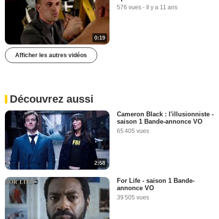
576 vues
-
Il y a 11 ans
0:19
Afficher les autres vidéos
Découvrez aussi
Cameron Black : l'illusionniste -
saison 1 Bande-annonce VO
65 405 vues
2:58
For Life - saison 1 Bande-
annonce VO
39 505 vues