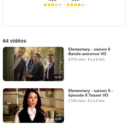
64 vidéos
Elementary - saison 6
Bande-annonce VO
8 378 vues
-
Il y a 8 ans
0:30
Elementary - saison 5 -
épisode 8 Teaser VO
2 555 vues
-
Il y a 9 ans
0:20