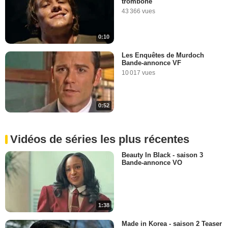
trombone"
43 366 vues
0:10
Les Enquêtes de Murdoch
Bande-annonce VF
10 017 vues
0:52
Vidéos de séries les plus récentes
Beauty In Black - saison 3
Bande-annonce VO
1:38
Made in Korea - saison 2 Teaser