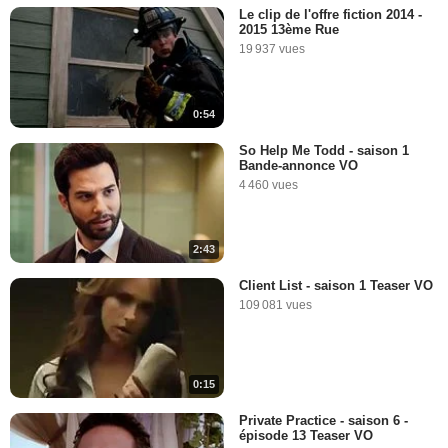
Le clip de l'offre fiction 2014 -
2015 13ème Rue
19 937 vues
0:54
So Help Me Todd - saison 1
Bande-annonce VO
4 460 vues
2:43
Client List - saison 1 Teaser VO
109 081 vues
0:15
Private Practice - saison 6 -
épisode 13 Teaser VO