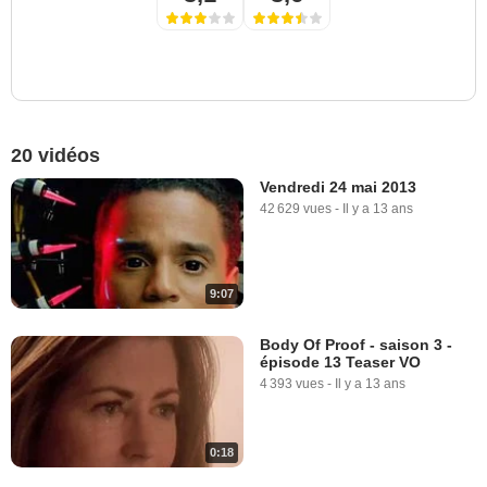
20 vidéos
Vendredi 24 mai 2013
42 629 vues
-
Il y a 13 ans
9:07
Body Of Proof - saison 3 -
épisode 13 Teaser VO
4 393 vues
-
Il y a 13 ans
0:18