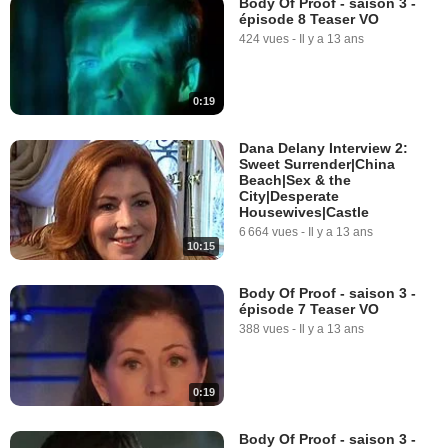
Body Of Proof - saison 3 -
épisode 8 Teaser VO
424 vues
-
Il y a 13 ans
0:19
Dana Delany Interview 2:
Sweet Surrender|China
Beach|Sex & the
City|Desperate
Housewives|Castle
6 664 vues
-
Il y a 13 ans
10:15
Body Of Proof - saison 3 -
épisode 7 Teaser VO
388 vues
-
Il y a 13 ans
0:19
Body Of Proof - saison 3 -