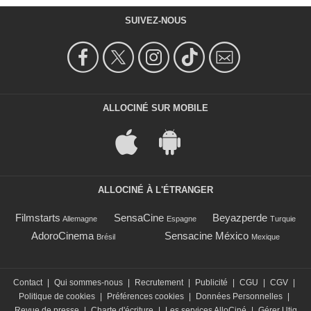
SUIVEZ-NOUS
ALLOCINÉ SUR MOBILE
ALLOCINÉ À L'ÉTRANGER
Filmstarts
SensaCine
Beyazperde
Allemagne
Espagne
Turquie
AdoroCinema
Sensacine México
Brésil
Mexique
Contact
|
Qui sommes-nous
|
Recrutement
|
Publicité
|
CGU
|
CGV
|
Politique de cookies
|
Préférences cookies
|
Données Personnelles
|
Revue de presse
|
Charte d'écriture
|
Les services AlloCiné
|
Gérer Utiq