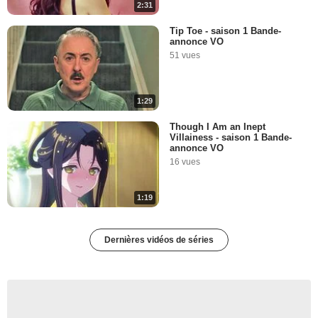
2:31
Tip Toe - saison 1 Bande-
annonce VO
51 vues
1:29
Though I Am an Inept
Villainess - saison 1 Bande-
annonce VO
16 vues
1:19
Dernières vidéos de séries