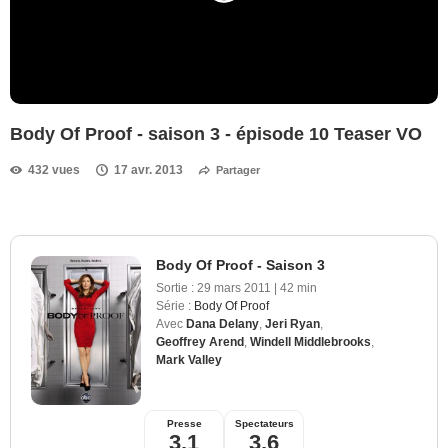
Body Of Proof - saison 3 - épisode 10 Teaser VO
432 vues
17 avr. 2013
Partager
Body Of Proof - Saison 3
Sortie :
29 mars 2011
|
42 min
Série :
Body Of Proof
Avec
Dana Delany
,
Jeri Ryan
,
Geoffrey Arend
,
Windell Middlebrooks
,
Mark Valley
Presse
Spectateurs
3,1
3,6