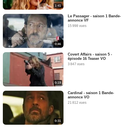
1:41
Le Passager - saison 1 Bande-
annonce VF
15 998 vues
0:46
Covert Affairs - saison 5 -
épisode 16 Teaser VO
3 847 vues
0:19
Cardinal - saison 1 Bande-
annonce VO
21 812 vues
0:31