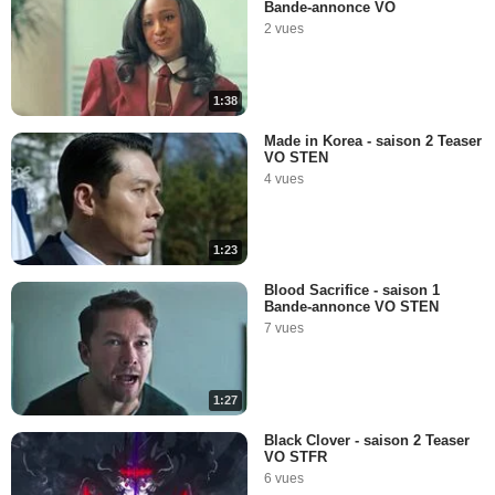
Bande-annonce VO
2 vues
1:38
Made in Korea - saison 2 Teaser
VO STEN
4 vues
1:23
Blood Sacrifice - saison 1
Bande-annonce VO STEN
7 vues
1:27
Black Clover - saison 2 Teaser
VO STFR
6 vues