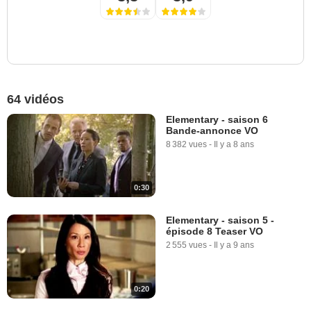
64 vidéos
Elementary - saison 6
Bande-annonce VO
8 382 vues
-
Il y a 8 ans
0:30
Elementary - saison 5 -
épisode 8 Teaser VO
2 555 vues
-
Il y a 9 ans
0:20