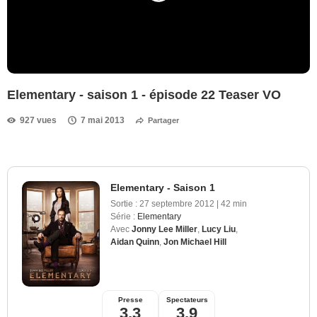
Elementary - saison 1 - épisode 22 Teaser VO
927 vues
7 mai 2013
Partager
Elementary - Saison 1
Sortie :
27 septembre 2012
|
42 min
Série :
Elementary
Avec
Jonny Lee Miller
,
Lucy Liu
,
Aidan Quinn
,
Jon Michael Hill
Presse
Spectateurs
3,3
3,9