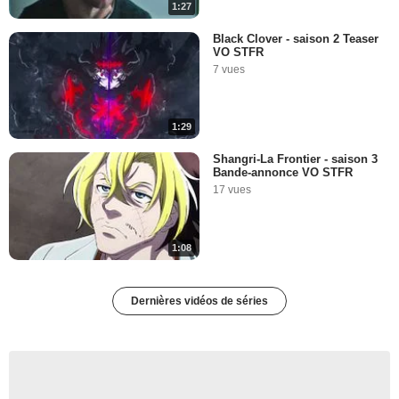
1:27
Black Clover - saison 2 Teaser
VO STFR
7 vues
1:29
Shangri-La Frontier - saison 3
Bande-annonce VO STFR
17 vues
1:08
Dernières vidéos de séries