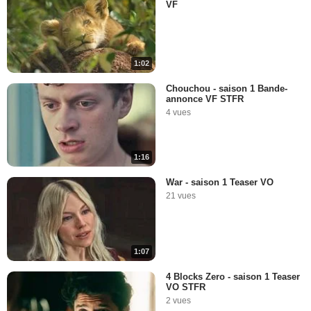
VF
1:02
Chouchou - saison 1 Bande-
annonce VF STFR
4 vues
1:16
War - saison 1 Teaser VO
21 vues
1:07
4 Blocks Zero - saison 1 Teaser
VO STFR
2 vues