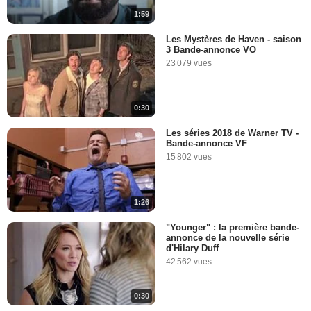
1:59
Les Mystères de Haven - saison
3 Bande-annonce VO
23 079 vues
0:30
Les séries 2018 de Warner TV -
Bande-annonce VF
15 802 vues
1:26
"Younger" : la première bande-
annonce de la nouvelle série
d'Hilary Duff
42 562 vues
0:30