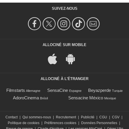
SUIVEZ-NOUS
ALLOCINÉ SUR MOBILE
ALLOCINÉ À L'ÉTRANGER
Filmstarts
SensaCine
Beyazperde
Allemagne
Espagne
Turquie
AdoroCinema
Sensacine México
Brésil
Mexique
Contact
|
Qui sommes-nous
|
Recrutement
|
Publicité
|
CGU
|
CGV
|
Politique de cookies
|
Préférences cookies
|
Données Personnelles
|
Revue de presse
|
Charte d'écriture
|
Les services AlloCiné
|
Gérer Utiq