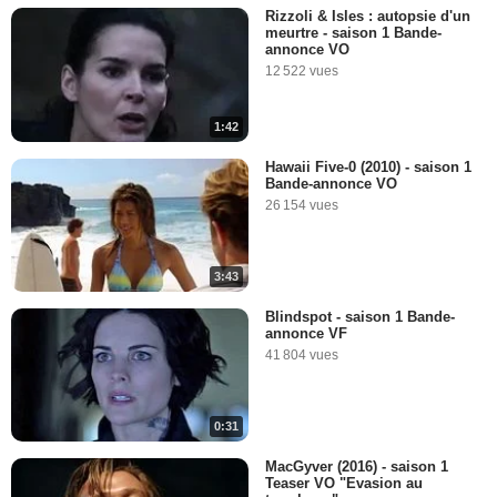
Rizzoli & Isles : autopsie d'un
meurtre - saison 1 Bande-
annonce VO
12 522 vues
1:42
Hawaii Five-0 (2010) - saison 1
Bande-annonce VO
26 154 vues
3:43
Blindspot - saison 1 Bande-
annonce VF
41 804 vues
0:31
MacGyver (2016) - saison 1
Teaser VO "Evasion au