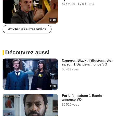
576 vues
-
Il y a 11 ans
0:19
Afficher les autres vidéos
Découvrez aussi
Cameron Black : l'illusionniste -
saison 1 Bande-annonce VO
65 411 vues
2:58
For Life - saison 1 Bande-
annonce VO
39 510 vues