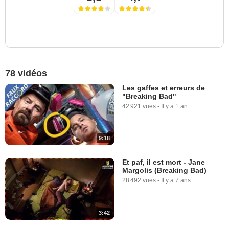
78 vidéos
Les gaffes et erreurs de
"Breaking Bad"
42 921 vues
-
Il y a 1 an
9:18
Et paf, il est mort - Jane
Margolis (Breaking Bad)
28 492 vues
-
Il y a 7 ans
3:42