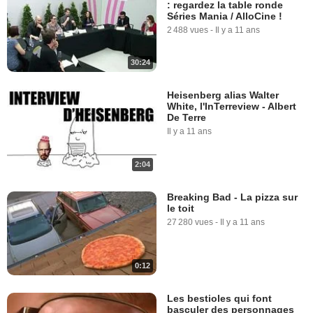
: regardez la table ronde
Séries Mania / AlloCine !
2 488 vues
-
Il y a 11 ans
30:24
Heisenberg alias Walter
White, l'InTerreview - Albert
De Terre
Il y a 11 ans
2:04
Breaking Bad - La pizza sur
le toit
27 280 vues
-
Il y a 11 ans
0:12
Les bestioles qui font
basculer des personnages