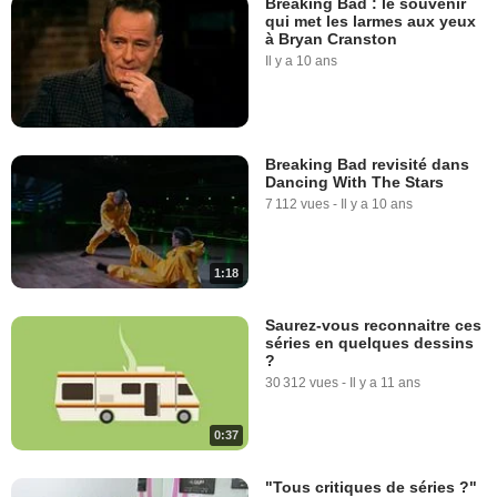
Breaking Bad : le souvenir
qui met les larmes aux yeux
à Bryan Cranston
Il y a 10 ans
Breaking Bad revisité dans
Dancing With The Stars
7 112 vues
-
Il y a 10 ans
1:18
Saurez-vous reconnaitre ces
séries en quelques dessins
?
30 312 vues
-
Il y a 11 ans
0:37
"Tous critiques de séries ?"