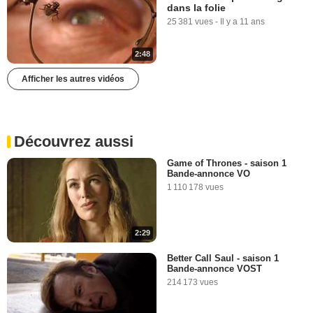
dans la folie
25 381 vues
-
Il y a 11 ans
2:48
Afficher les autres vidéos
Découvrez aussi
Game of Thrones - saison 1
Bande-annonce VO
1 110 178 vues
2:29
Better Call Saul - saison 1
Bande-annonce VOST
214 173 vues