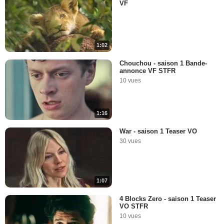
VF
1:02
Chouchou - saison 1 Bande-
annonce VF STFR
10 vues
1:16
War - saison 1 Teaser VO
30 vues
1:07
4 Blocks Zero - saison 1 Teaser
VO STFR
10 vues