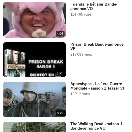
Friends le bêtisier Bande-
annonce VO
114 465 vues
4:05
Prison Break Bande-annonce
VF
217 099 vues
1:29
Apocalypse - La 1ère Guerre
Mondiale - saison 1 Teaser VF
13 713 vues
0:29
The Walking Dead - saison 1
Bande-annonce VO