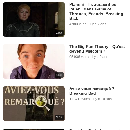
Plans B - Ils auraient pu
jouer... dans Game of
Thrones, Friends, Breaking
Bad...
4 983 vues
-
Il y a 7 ans
3:53
The Big Fan Theory - Qu'est
devenu Malcolm ?
95 936 vues
-
Il y a 9 ans
4:38
Aviez-vous remarqué ?
Breaking Bad
111 410 vues
-
Il y a 10 ans
3:47