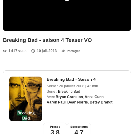
Breaking Bad - saison 4 Teaser VO
1 417 vues
10 juil. 2013
Partager
Breaking Bad - Saison 4
Sortie :
20 janvier 2008
|
42 min
Série :
Breaking Bad
Avec
Bryan Cranston
,
Anna Gunn
,
Aaron Paul
,
Dean Norris
,
Betsy Brandt
Presse
Spectateurs
3,8
4,7