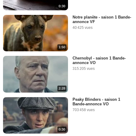
0:30
Notre planète - saison 1 Bande-
annonce VF
40 425 vues
1:50
Chernobyl - saison 1 Bande-
annonce VO
315 205 vues
2:28
Peaky Blinders - saison 1
Bande-annonce VO
703 458 vues
0:30