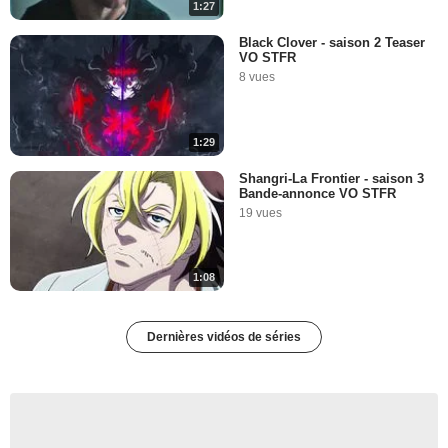
1:27
Black Clover - saison 2 Teaser
VO STFR
8 vues
1:29
Shangri-La Frontier - saison 3
Bande-annonce VO STFR
19 vues
1:08
Dernières vidéos de séries