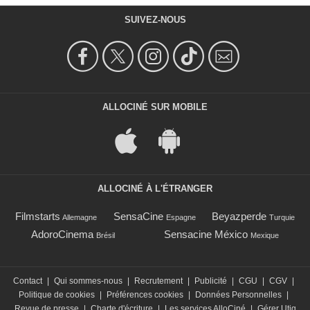
SUIVEZ-NOUS
ALLOCINÉ SUR MOBILE
ALLOCINÉ À L'ÉTRANGER
Filmstarts
SensaCine
Beyazperde
Allemagne
Espagne
Turquie
AdoroCinema
Sensacine México
Brésil
Mexique
Contact
|
Qui sommes-nous
|
Recrutement
|
Publicité
|
CGU
|
CGV
|
Politique de cookies
|
Préférences cookies
|
Données Personnelles
|
Revue de presse
|
Charte d'écriture
|
Les services AlloCiné
|
Gérer Utiq