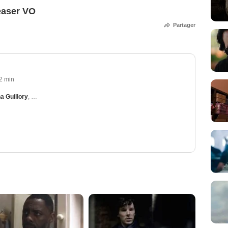
Teaser VO
Partager
2 min
a Guillory
,
David O'Hara
,
Ruth Wilson
,
Paul McGann