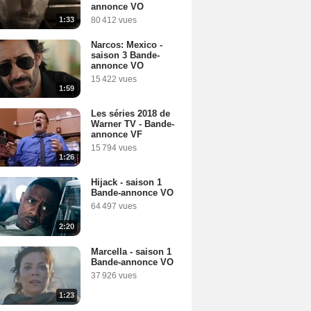
annonce VO
1:33
80 412 vues
Narcos: Mexico -
saison 3 Bande-
annonce VO
15 422 vues
1:59
Les séries 2018 de
Warner TV - Bande-
annonce VF
15 794 vues
1:26
Hijack - saison 1
Bande-annonce VO
64 497 vues
2:20
Marcella - saison 1
Bande-annonce VO
37 926 vues
1:23