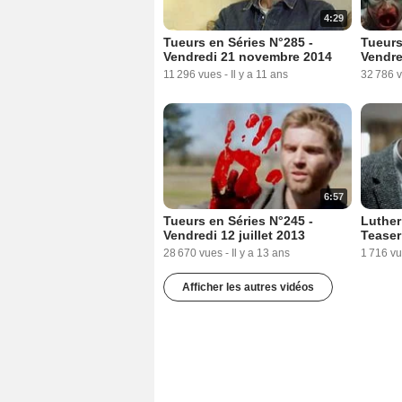
4:29
Tueurs en Séries N°285 -
Tueurs
Vendredi 21 novembre 2014
Vendre
11 296 vues
-
Il y a 11 ans
32 786 
6:57
Tueurs en Séries N°245 -
Luther
Vendredi 12 juillet 2013
Teaser
28 670 vues
-
Il y a 13 ans
1 716 v
Afficher les autres vidéos