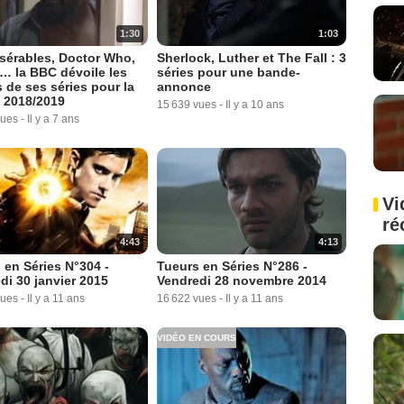
1:30
1:03
sérables, Doctor Who,
Sherlock, Luther et The Fall : 3
… la BBC dévoile les
séries pour une bande-
 de ses séries pour la
annonce
 2018/2019
15 639 vues
-
Il y a 10 ans
vues
-
Il y a 7 ans
Vi
ré
4:43
4:13
 en Séries N°304 -
Tueurs en Séries N°286 -
di 30 janvier 2015
Vendredi 28 novembre 2014
vues
-
Il y a 11 ans
16 622 vues
-
Il y a 11 ans
VIDÉO EN COURS