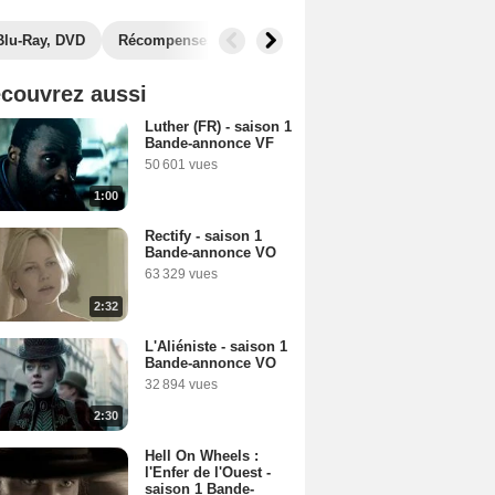
Blu-Ray, DVD
Récompenses
Photos
Secrets de tournage
couvrez aussi
Luther (FR) - saison 1
Bande-annonce VF
50 601 vues
1:00
Rectify - saison 1
Bande-annonce VO
63 329 vues
2:32
L'Aliéniste - saison 1
Bande-annonce VO
32 894 vues
2:30
Hell On Wheels :
l'Enfer de l'Ouest -
saison 1 Bande-