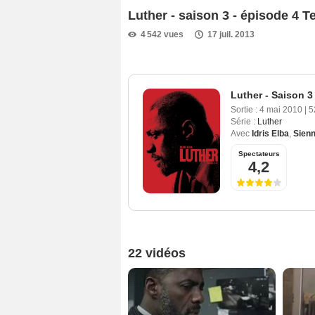
Luther - saison 3 - épisode 4 
4 542 vues
17 juil. 2013
Luther - Saison 3
Sortie :
4 mai 2010
|
5
Série :
Luther
Avec
Idris Elba
,
Sienn
Spectateurs
4,2
22 vidéos