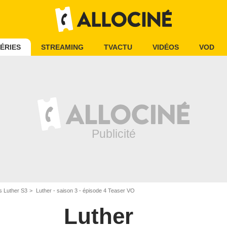
ÉRIES
STREAMING
TVACTU
VIDÉOS
VOD
s Luther S3
Luther - saison 3 - épisode 4 Teaser VO
Luther