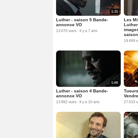
1:31
Luther - saison 5 Bande-
Les Mi
annonce VO
Luther
images
13 070 vues
-
Il y a 7 ans
saison
19 469 
1:00
Luther - saison 4 Bande-
Tueurs
annonce VO
Vendre
13 992 vues
-
Il y a 10 ans
27 033 