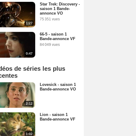
Star Trek: Discovery -
saison 1 Bande-
annonce VO
75 351 vues
1:27
66-5 - saison 1
Bande-annonce VF
84 049 vues
0:47
déos de séries les plus
centes
Lovesick - saison 1
Bande-annonce VO
2:12
Lion - saison 1
Bande-annonce VF
1:02