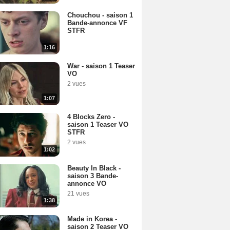
Chouchou - saison 1
Bande-annonce VF
STFR
1:16
War - saison 1 Teaser
VO
2 vues
1:07
4 Blocks Zero -
saison 1 Teaser VO
STFR
2 vues
1:02
Beauty In Black -
saison 3 Bande-
annonce VO
21 vues
1:38
Made in Korea -
saison 2 Teaser VO