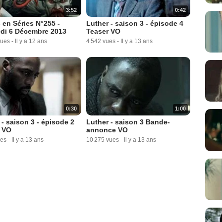
3:52
0:42
 en Séries N°255 -
Luther - saison 3 - épisode 4
di 6 Décembre 2013
Teaser VO
vues
-
Il y a 12 ans
4 542 vues
-
Il y a 13 ans
0:30
1:00
 - saison 3 - épisode 2
Luther - saison 3 Bande-
 VO
annonce VO
ues
-
Il y a 13 ans
10 275 vues
-
Il y a 13 ans