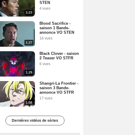
STEN
4 vues
1:23
Blood Sacrifice -
saison 1 Bande-
annonce VO STEN
16 vues
1:27
Black Clover - saison
2 Teaser VO STFR
6 vues
1:29
Shangri-La Frontier -
saison 3 Bande-
annonce VO STFR
17 vues
1:08
Dernières vidéos de séries