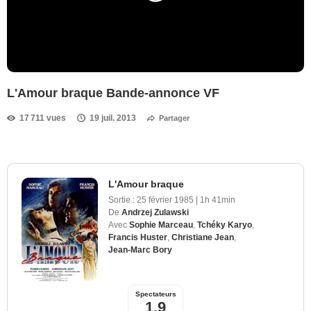
L'Amour braque Bande-annonce VF
17 711 vues
19 juil. 2013
Partager
L'Amour braque
Sortie :
25 février 1985
|
1h 41min
De
Andrzej Zulawski
Avec
Sophie Marceau
,
Tchéky Karyo
,
Francis Huster
,
Christiane Jean
,
Jean-Marc Bory
Spectateurs
1,9