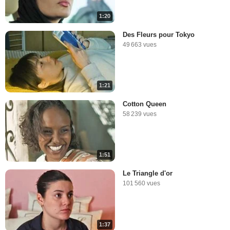
1:20
Des Fleurs pour Tokyo
49 663 vues
1:21
Cotton Queen
58 239 vues
1:51
Le Triangle d'or
101 560 vues
1:37