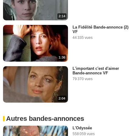
2:14
La Fidélité Bande-annonce (2)
VF
44 335 vues
1:36
L'important c'est d'aimer
Bande-annonce VF
79 370 vues
2:04
Autres bandes-annonces
L'Odyssée
558 059 vues