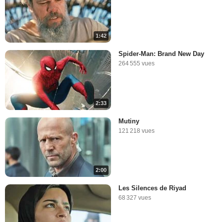
1:42
Spider-Man: Brand New Day
264 555 vues
2:33
Mutiny
121 218 vues
2:00
Les Silences de Riyad
68 327 vues