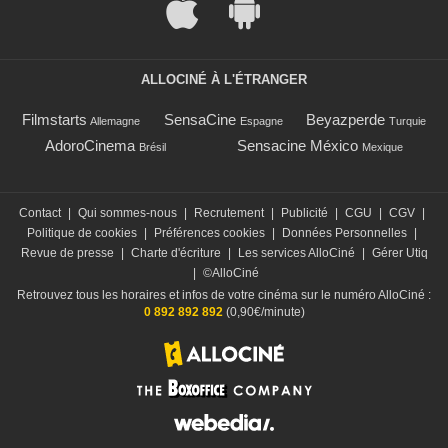
ALLOCINÉ À L'ÉTRANGER
Filmstarts
SensaCine
Beyazperde
Allemagne
Espagne
Turquie
AdoroCinema
Sensacine México
Brésil
Mexique
Contact
|
Qui sommes-nous
|
Recrutement
|
Publicité
|
CGU
|
CGV
|
Politique de cookies
|
Préférences cookies
|
Données Personnelles
|
Revue de presse
|
Charte d'écriture
|
Les services AlloCiné
|
Gérer Utiq
|
©AlloCiné
Retrouvez tous les horaires et infos de votre cinéma sur le numéro AlloCiné :
0 892 892 892
(0,90€/minute)