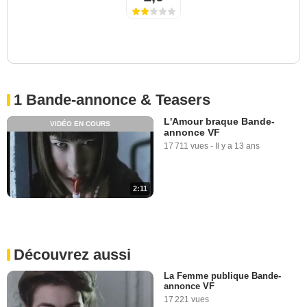
1 Bande-annonce & Teasers
L'Amour braque Bande-
VIDÉO EN COURS
annonce VF
17 711 vues
-
Il y a 13 ans
2:11
Découvrez aussi
La Femme publique Bande-
annonce VF
17 221 vues