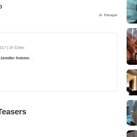
O
Partager
2017
|
1h 32min
,
Jennifer Aniston
,
Ken Olandt
,
Mark Holton
,
Robert Hy Gorman
Teasers