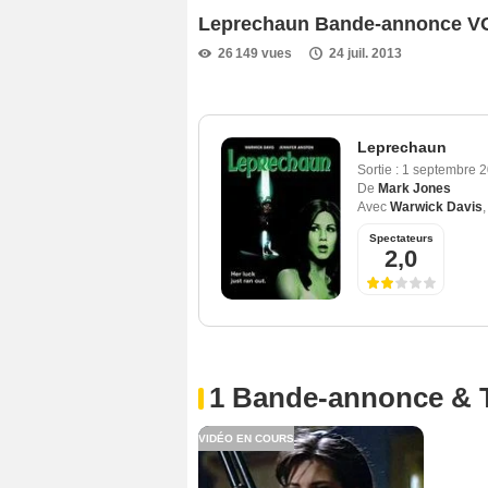
Leprechaun Bande-annonce V
26 149 vues
24 juil. 2013
Leprechaun
Sortie :
1 septembre 
De
Mark Jones
Avec
Warwick Davis
Spectateurs
2,0
1 Bande-annonce & 
VIDÉO EN COURS