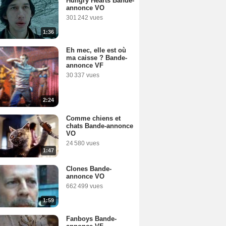
Hungry Hearts Bande-
annonce VO
301 242 vues
1:36
Eh mec, elle est où
ma caisse ? Bande-
annonce VF
30 337 vues
2:24
Comme chiens et
chats Bande-annonce
VO
24 580 vues
1:47
Clones Bande-
annonce VO
662 499 vues
1:59
Fanboys Bande-