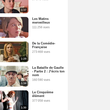
1:37
Les Matins
merveilleux
111 256 vues
De la Comédie-
Française
273 468 vues
1:29
La Bataille de Gaulle
- Partie 2 : J’écris ton
nom
160 590 vues
1:34
Le Cinquième
élément
377 058 vues
1:30