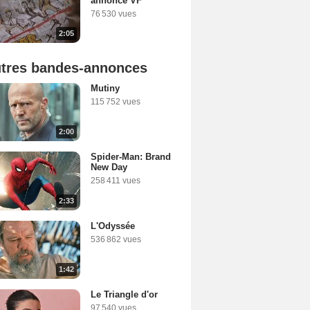
annonce VF
76 530 vues
2:05
tres bandes-annonces
Mutiny
115 752 vues
2:00
Spider-Man: Brand
New Day
258 411 vues
2:33
L'Odyssée
536 862 vues
1:42
Le Triangle d'or
97 540 vues