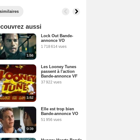
similaires
couvrez aussi
Lock Out Bande-
annonce VO
1 718 614 vues
1:56
Les Looney Tunes
passent à l'action
Bande-annonce VF
37 922 vues
1:52
Elle est trop bien
Bande-annonce VO
51 956 vues
0:39