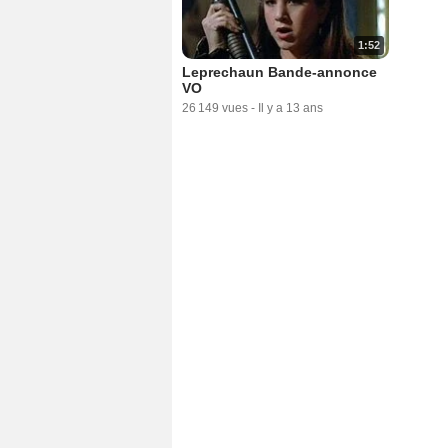
1:52
Leprechaun Bande-annonce
VO
26 149 vues
-
Il y a 13 ans