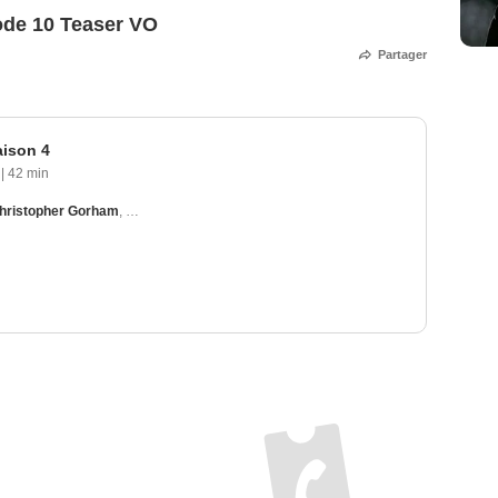
sode 10 Teaser VO
Partager
aison 4
|
42 min
hristopher Gorham
,
Kari Matchett
,
Peter Gallagher
,
Hill Harper