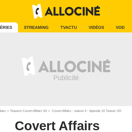
ÉRIES
STREAMING
TVACTU
VIDÉOS
VOD
fairs
Teasers Covert Affairs S4
Covert Affairs - saison 4 - épisode 10 Teaser VO
Covert Affairs