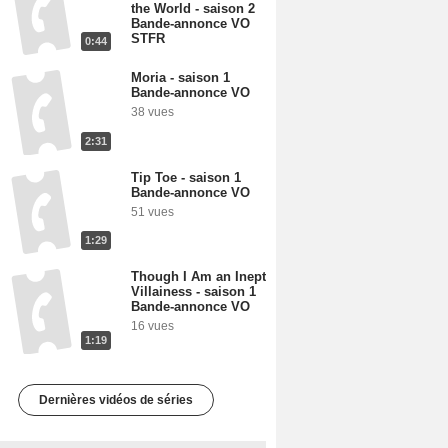
the World - saison 2
Bande-annonce VO
STFR
0:44
Moria - saison 1
Bande-annonce VO
38 vues
2:31
Tip Toe - saison 1
Bande-annonce VO
51 vues
1:29
Though I Am an Inept
Villainess - saison 1
Bande-annonce VO
16 vues
1:19
Dernières vidéos de séries