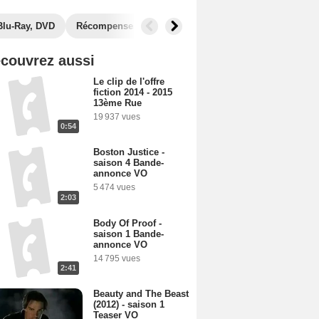
Blu-Ray, DVD
Récompenses
Photos
Secrets de tournage
couvrez aussi
Le clip de l'offre
fiction 2014 - 2015
13ème Rue
19 937 vues
0:54
Boston Justice -
saison 4 Bande-
annonce VO
5 474 vues
2:03
Body Of Proof -
saison 1 Bande-
annonce VO
14 795 vues
2:41
Beauty and The Beast
(2012) - saison 1
Teaser VO