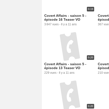
0:19
Covert Affairs - saison 5 -
Covert 
épisode 16 Teaser VO
épisod
3 847 vues
-
Il y a 11 ans
367 vue
0:20
Covert Affairs - saison 5 -
Covert 
épisode 13 Teaser VO
épisod
229 vues
-
Il y a 11 ans
210 vue
0:20