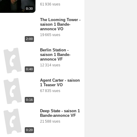
61 936 vues
0:30
The Looming Tower -
saison 1 Bande-
annonce VO
19 665 vues
2:00
Berlin Station -
saison 1 Bande-
annonce VF
12 314 vues
0:40
Agent Carter - saison
1 Teaser VO
67 835 vues
0:16
Deep State - saison 1
Bande-annonce VF
21 588 vues
0:20