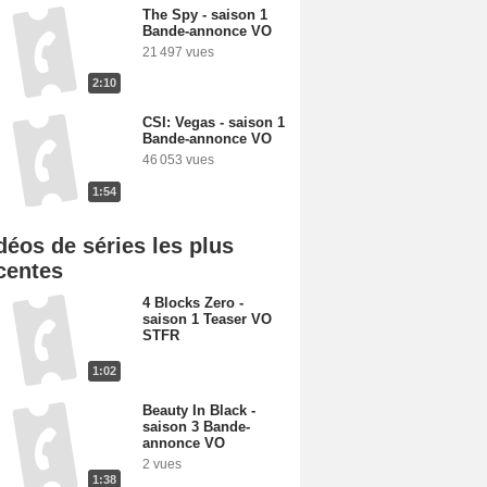
The Spy - saison 1
Bande-annonce VO
21 497 vues
2:10
CSI: Vegas - saison 1
Bande-annonce VO
46 053 vues
1:54
déos de séries les plus
centes
4 Blocks Zero -
saison 1 Teaser VO
STFR
1:02
Beauty In Black -
saison 3 Bande-
annonce VO
2 vues
1:38