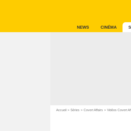
NEWS
CINÉMA
S
Accueil
Séries
Covert Affairs
Vidéos Covert Af