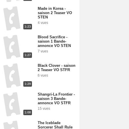
Made in Korea -
saison 2 Teaser VO
STEN
4 vues
1:23
Blood Sacrifice -
saison 1 Bande-
annonce VO STEN
7 vues
1:27
Black Clover - saison
2 Teaser VO STFR
6 vues
1:29
Shangri-La Frontier -
saison 3 Bande-
annonce VO STFR
15 vues
1:08
The Iceblade
Sorcerer Shall Rule