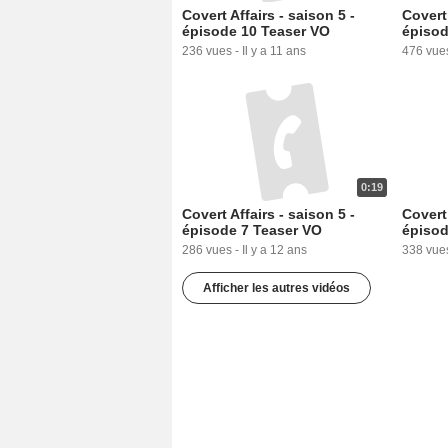
Covert Affairs - saison 5 -
Covert 
épisode 10 Teaser VO
épisod
236 vues
-
Il y a 11 ans
476 vue
0:19
Covert Affairs - saison 5 -
Covert 
épisode 7 Teaser VO
épisod
286 vues
-
Il y a 12 ans
338 vue
Afficher les autres vidéos