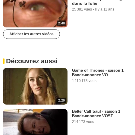
dans la folie
25 381 vues
-
Il y a 11 ans
2:48
Afficher les autres vidéos
Découvrez aussi
Game of Thrones - saison 1
Bande-annonce VO
1 110 178 vues
2:29
Better Call Saul - saison 1
Bande-annonce VOST
214 173 vues