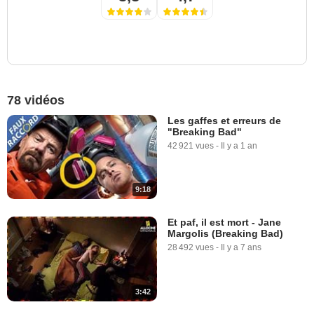
78 vidéos
Les gaffes et erreurs de
"Breaking Bad"
42 921 vues
-
Il y a 1 an
9:18
Et paf, il est mort - Jane
Margolis (Breaking Bad)
28 492 vues
-
Il y a 7 ans
3:42