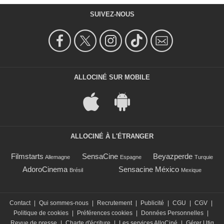
SUIVEZ-NOUS
ALLOCINÉ SUR MOBILE
ALLOCINÉ À L'ÉTRANGER
Filmstarts
SensaCine
Beyazperde
Allemagne
Espagne
Turquie
AdoroCinema
Sensacine México
Brésil
Mexique
Contact
|
Qui sommes-nous
|
Recrutement
|
Publicité
|
CGU
|
CGV
|
Politique de cookies
|
Préférences cookies
|
Données Personnelles
|
Revue de presse
|
Charte d'écriture
|
Les services AlloCiné
|
Gérer Utiq