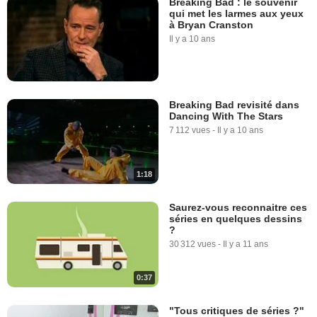
Breaking Bad : le souvenir
qui met les larmes aux yeux
à Bryan Cranston
Il y a 10 ans
Breaking Bad revisité dans
Dancing With The Stars
7 112 vues
-
Il y a 10 ans
1:18
Saurez-vous reconnaitre ces
séries en quelques dessins
?
30 312 vues
-
Il y a 11 ans
0:37
"Tous critiques de séries ?"