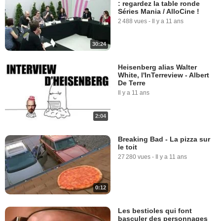
: regardez la table ronde
Séries Mania / AlloCine !
2 488 vues
-
Il y a 11 ans
30:24
Heisenberg alias Walter
White, l'InTerreview - Albert
De Terre
Il y a 11 ans
2:04
Breaking Bad - La pizza sur
le toit
27 280 vues
-
Il y a 11 ans
0:12
Les bestioles qui font
basculer des personnages