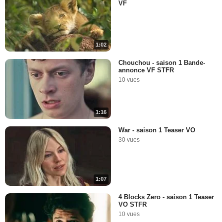
VF
1:02
Chouchou - saison 1 Bande-
annonce VF STFR
10 vues
1:16
War - saison 1 Teaser VO
30 vues
1:07
4 Blocks Zero - saison 1 Teaser
VO STFR
10 vues