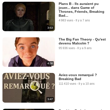
Plans B - Ils auraient pu
jouer... dans Game of
Thrones, Friends, Breaking
Bad...
4 983 vues
-
Il y a 7 ans
3:53
The Big Fan Theory - Qu'est
devenu Malcolm ?
95 936 vues
-
Il y a 9 ans
4:38
Aviez-vous remarqué ?
Breaking Bad
111 410 vues
-
Il y a 10 ans
3:47