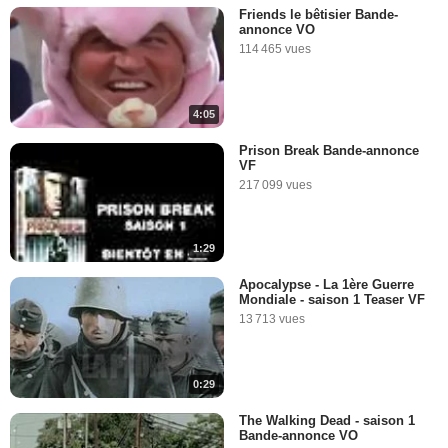
Friends le bêtisier Bande-
annonce VO
114 465 vues
4:05
Prison Break Bande-annonce
VF
217 099 vues
1:29
Apocalypse - La 1ère Guerre
Mondiale - saison 1 Teaser VF
13 713 vues
0:29
The Walking Dead - saison 1
Bande-annonce VO