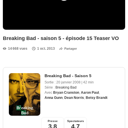
Breaking Bad - saison 5 - épisode 15 Teaser VO
14 668 vues
1 oct. 2013
Partager
Breaking Bad - Saison 5
Sortie :
20 janvier 2008
|
42 min
Série :
Breaking Bad
Avec
Bryan Cranston
,
Aaron Paul
,
Anna Gunn
,
Dean Norris
,
Betsy Brandt
Presse
Spectateurs
3,8
4,7