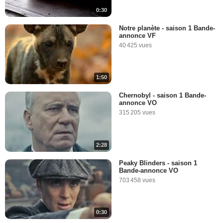
0:30
Notre planète - saison 1 Bande-
annonce VF
40 425 vues
1:50
Chernobyl - saison 1 Bande-
annonce VO
315 205 vues
2:28
Peaky Blinders - saison 1
Bande-annonce VO
703 458 vues
0:30