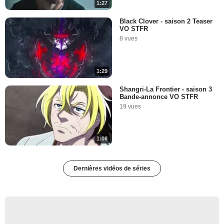
1:27
Black Clover - saison 2 Teaser
VO STFR
8 vues
1:29
Shangri-La Frontier - saison 3
Bande-annonce VO STFR
19 vues
1:08
Dernières vidéos de séries