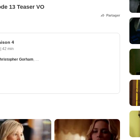
sode 13 Teaser VO
Partager
aison 4
|
42 min
hristopher Gorham
,
Kari Matchett
,
Peter Gallagher
,
Hill Harper