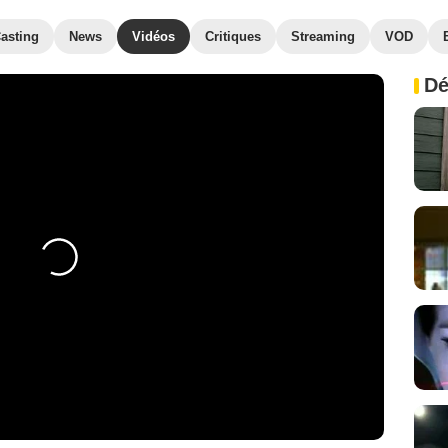
asting
News
Vidéos
Critiques
Streaming
VOD
Dé