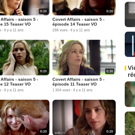
0:20
0:20
Affairs - saison 5 -
Covert Affairs - saison 5 -
e 15 Teaser VO
épisode 14 Teaser VO
s
-
Il y a 11 ans
286 vues
-
Il y a 11 ans
Vi
0:20
0:30
ré
Affairs - saison 5 -
Covert Affairs - saison 5 -
e 12 Teaser VO
épisode 11 Teaser VO
s
-
Il y a 11 ans
1 304 vues
-
Il y a 11 ans
0:20
0:20