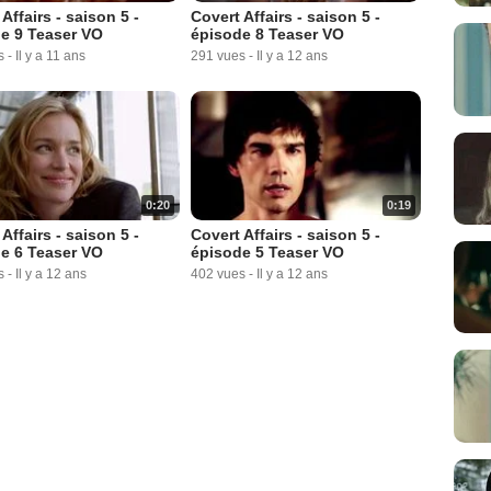
Affairs - saison 5 -
Covert Affairs - saison 5 -
e 9 Teaser VO
épisode 8 Teaser VO
s
-
Il y a 11 ans
291 vues
-
Il y a 12 ans
0:20
0:19
Affairs - saison 5 -
Covert Affairs - saison 5 -
e 6 Teaser VO
épisode 5 Teaser VO
s
-
Il y a 12 ans
402 vues
-
Il y a 12 ans