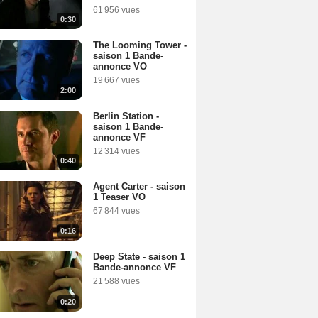
61 956 vues
0:30
The Looming Tower -
saison 1 Bande-
annonce VO
19 667 vues
2:00
Berlin Station -
saison 1 Bande-
annonce VF
12 314 vues
0:40
Agent Carter - saison
1 Teaser VO
67 844 vues
0:16
Deep State - saison 1
Bande-annonce VF
21 588 vues
0:20