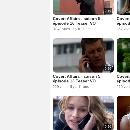
0:19
Covert Affairs - saison 5 -
Covert 
épisode 16 Teaser VO
épisod
3 848 vues
-
Il y a 11 ans
367 vue
0:20
Covert Affairs - saison 5 -
Covert 
épisode 13 Teaser VO
épisod
229 vues
-
Il y a 11 ans
210 vue
0:20