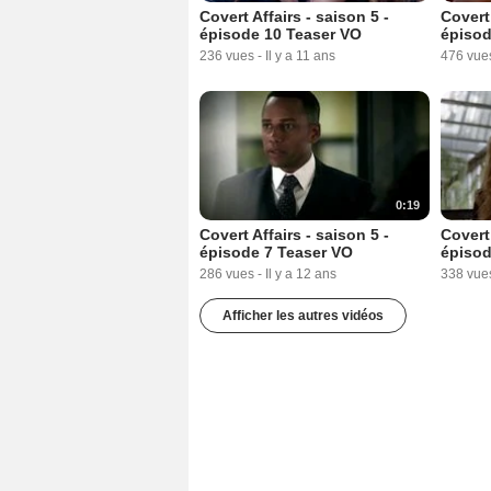
Covert Affairs - saison 5 -
Covert 
épisode 10 Teaser VO
épisod
236 vues
-
Il y a 11 ans
476 vue
0:19
Covert Affairs - saison 5 -
Covert 
épisode 7 Teaser VO
épisod
286 vues
-
Il y a 12 ans
338 vue
Afficher les autres vidéos