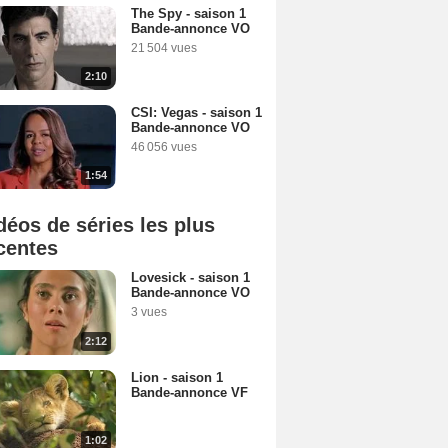
The Spy - saison 1
Bande-annonce VO
21 504 vues
2:10
CSI: Vegas - saison 1
Bande-annonce VO
46 056 vues
1:54
déos de séries les plus
centes
Lovesick - saison 1
Bande-annonce VO
3 vues
2:12
Lion - saison 1
Bande-annonce VF
1:02