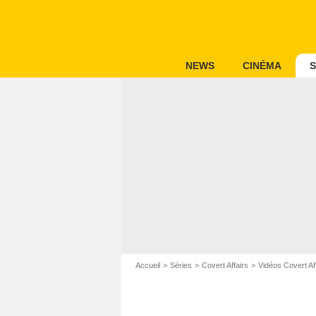
NEWS
CINÉMA
S
Accueil
Séries
Covert Affairs
Vidéos Covert Af