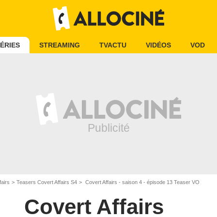
ÉRIES
STREAMING
TVACTU
VIDÉOS
VOD
fairs
Teasers Covert Affairs S4
Covert Affairs - saison 4 - épisode 13 Teaser VO
Covert Affairs