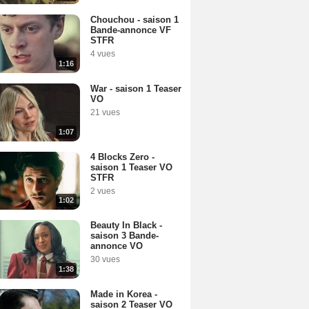
Chouchou - saison 1
Bande-annonce VF
STFR
4 vues
1:16
War - saison 1 Teaser
VO
21 vues
1:07
4 Blocks Zero -
saison 1 Teaser VO
STFR
2 vues
1:02
Beauty In Black -
saison 3 Bande-
annonce VO
30 vues
1:38
Made in Korea -
saison 2 Teaser VO