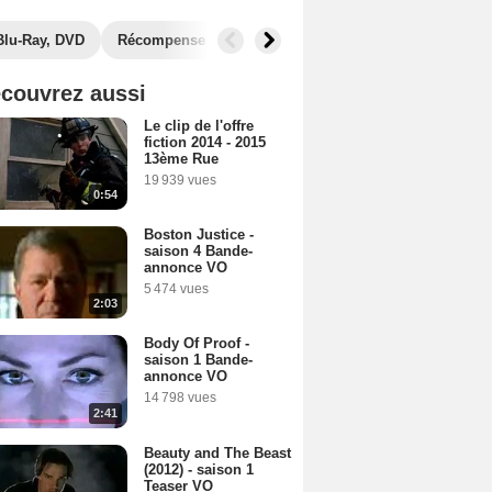
Blu-Ray, DVD
Récompenses
Photos
Secrets de tournage
couvrez aussi
Le clip de l'offre
fiction 2014 - 2015
13ème Rue
19 939 vues
0:54
Boston Justice -
saison 4 Bande-
annonce VO
5 474 vues
2:03
Body Of Proof -
saison 1 Bande-
annonce VO
14 798 vues
2:41
Beauty and The Beast
(2012) - saison 1
Teaser VO