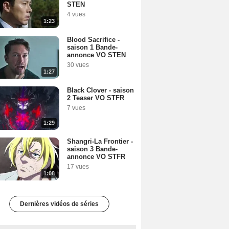
STEN
4 vues
1:23
Blood Sacrifice -
saison 1 Bande-
annonce VO STEN
30 vues
1:27
Black Clover - saison
2 Teaser VO STFR
7 vues
1:29
Shangri-La Frontier -
saison 3 Bande-
annonce VO STFR
17 vues
1:08
Dernières vidéos de séries