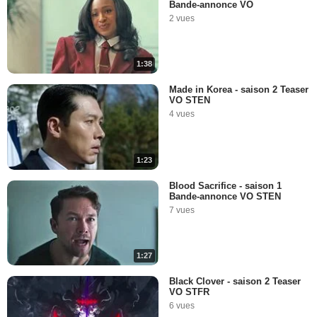
Bande-annonce VO
2 vues
1:38
Made in Korea - saison 2 Teaser
VO STEN
4 vues
1:23
Blood Sacrifice - saison 1
Bande-annonce VO STEN
7 vues
1:27
Black Clover - saison 2 Teaser
VO STFR
6 vues