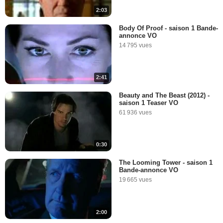
2:03
Body Of Proof - saison 1 Bande-
annonce VO
14 795 vues
2:41
Beauty and The Beast (2012) -
saison 1 Teaser VO
61 936 vues
0:30
The Looming Tower - saison 1
Bande-annonce VO
19 665 vues
2:00