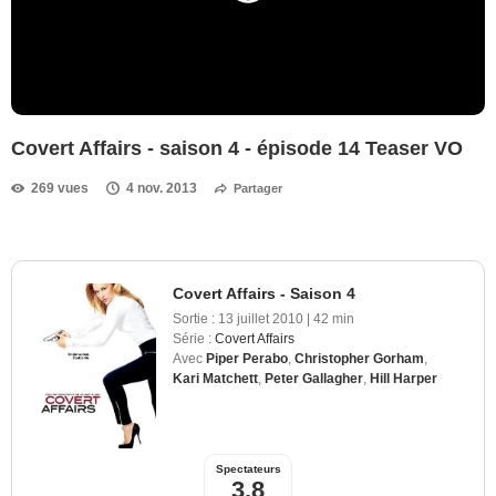
Covert Affairs - saison 4 - épisode 14 Teaser VO
269 vues
4 nov. 2013
Partager
Covert Affairs - Saison 4
Sortie :
13 juillet 2010
|
42 min
Série :
Covert Affairs
Avec
Piper Perabo
,
Christopher Gorham
,
Kari Matchett
,
Peter Gallagher
,
Hill Harper
Spectateurs
3,8