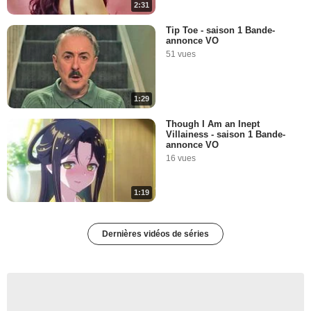
2:31
Tip Toe - saison 1 Bande-
annonce VO
51 vues
1:29
Though I Am an Inept
Villainess - saison 1 Bande-
annonce VO
16 vues
1:19
Dernières vidéos de séries