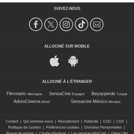
SUIVEZ-NOUS
ALLOCINÉ SUR MOBILE
ALLOCINÉ À L'ÉTRANGER
Filmstarts
SensaCine
Beyazperde
Allemagne
Espagne
Turquie
AdoroCinema
Sensacine México
Brésil
Mexique
Contact
|
Qui sommes-nous
|
Recrutement
|
Publicité
|
CGU
|
CGV
|
Politique de cookies
|
Préférences cookies
|
Données Personnelles
|
Revue de presse
|
Charte d'écriture
|
Les services AlloCiné
|
Gérer Utiq