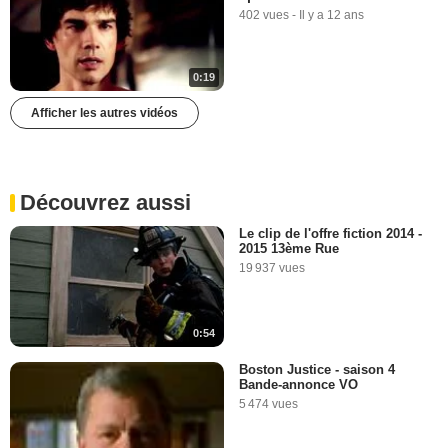
402 vues
-
Il y a 12 ans
0:19
Afficher les autres vidéos
Découvrez aussi
Le clip de l'offre fiction 2014 -
2015 13ème Rue
19 937 vues
0:54
Boston Justice - saison 4
Bande-annonce VO
5 474 vues