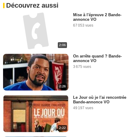
Découvrez aussi
Mise à l'épreuve 2 Bande-
annonce VO
67 053 vues
2:06
On arrête quand ? Bande-
annonce VO
3 675 vues
2:26
Le Jour où je l'ai rencontrée
Bande-annonce VO
49 197 vues
2:22