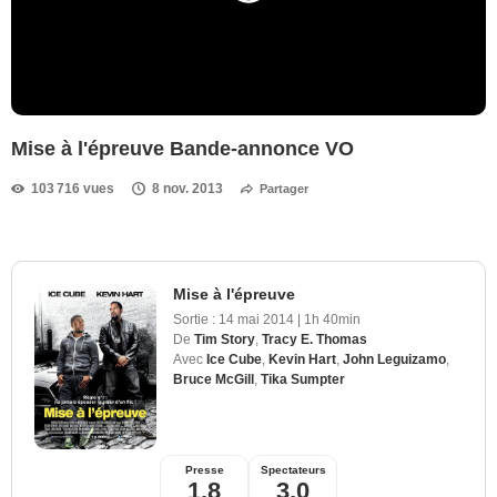
Mise à l'épreuve Bande-annonce VO
103 716 vues
8 nov. 2013
Partager
Mise à l'épreuve
Sortie :
14 mai 2014
|
1h 40min
De
Tim Story
,
Tracy E. Thomas
Avec
Ice Cube
,
Kevin Hart
,
John Leguizamo
,
Bruce McGill
,
Tika Sumpter
Presse
Spectateurs
1,8
3,0