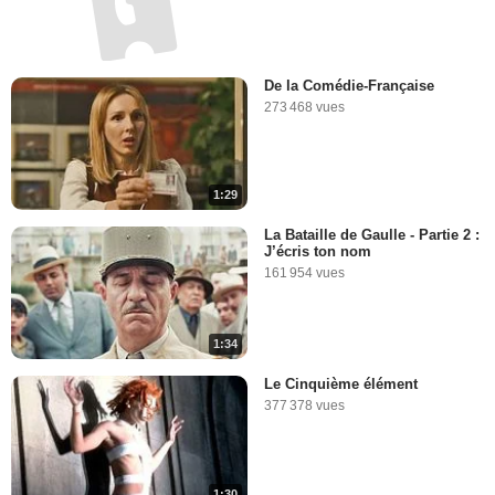
De la Comédie-Française
273 468 vues
1:29
La Bataille de Gaulle - Partie 2 :
J’écris ton nom
161 954 vues
1:34
Le Cinquième élément
377 378 vues
1:30