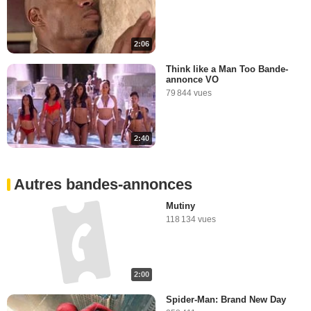
2:06
Think like a Man Too Bande-
annonce VO
79 844 vues
2:40
Autres bandes-annonces
Mutiny
118 134 vues
2:00
Spider-Man: Brand New Day