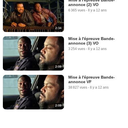
annonce (2) VO
6 365 vues
-
Il y a 12 ans
2:34
Mise à l'épreuve Bande-
annonce (3) VO
3 254 vues
-
Il y a 12 ans
2:09
Mise à l'épreuve Bande-
annonce VF
38 827 vues
-
Il y a 12 ans
2:09