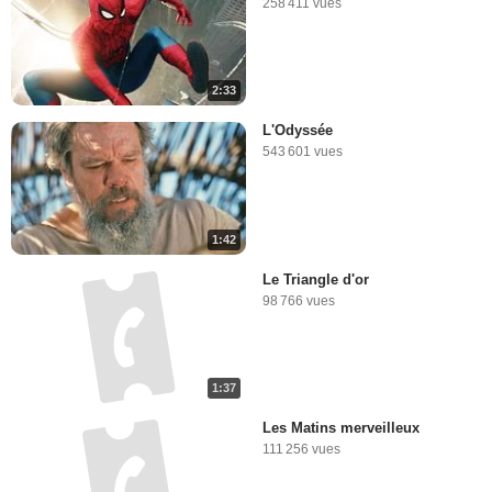
258 411 vues
2:33
L'Odyssée
543 601 vues
1:42
Le Triangle d'or
98 766 vues
1:37
Les Matins merveilleux
111 256 vues