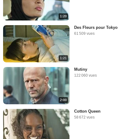
1:20
Des Fleurs pour Tokyo
61 509 vues
1:21
Mutiny
122 060 vues
2:00
Cotton Queen
58 672 vues