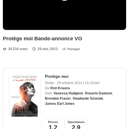
Protège moi Bande-annonce VO
30 234 vues
29 nov. 2013
Partager
Protège moi
Sortie :
29 octobre 2014
|
1h 41min
De
Ron Krauss
Avec
Vanessa Hudgens
,
Rosario Dawson
,
Brendan Fraser
,
Stephanie Szostak
,
James Earl Jones
Presse
Spectateurs
1,2
2,9