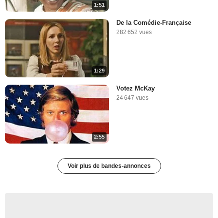
1:51
De la Comédie-Française
282 652 vues
1:29
Votez McKay
24 647 vues
2:55
Voir plus de bandes-annonces