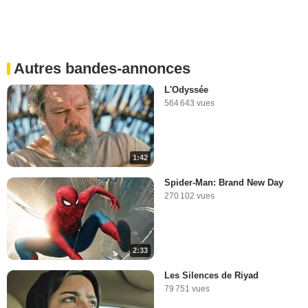
Autres bandes-annonces
L'Odyssée
564 643 vues
1:42
Spider-Man: Brand New Day
270 102 vues
2:33
Les Silences de Riyad
79 751 vues