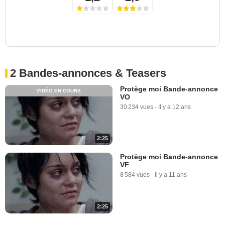
2 Bandes-annonces & Teasers
Protège moi Bande-annonce
VIDÉO EN COURS
VO
30 234 vues
-
Il y a 12 ans
2:25
Protège moi Bande-annonce
VF
8 584 vues
-
Il y a 11 ans
2:25