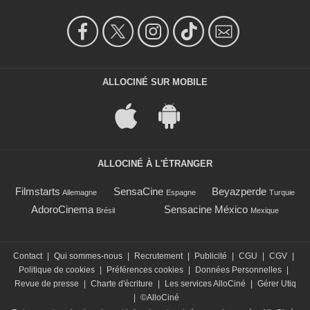
ALLOCINÉ SUR MOBILE
ALLOCINÉ À L'ÉTRANGER
Filmstarts
SensaCine
Beyazperde
Allemagne
Espagne
Turquie
AdoroCinema
Sensacine México
Brésil
Mexique
Contact
|
Qui sommes-nous
|
Recrutement
|
Publicité
|
CGU
|
CGV
|
Politique de cookies
|
Préférences cookies
|
Données Personnelles
|
Revue de presse
|
Charte d'écriture
|
Les services AlloCiné
|
Gérer Utiq
|
©AlloCiné