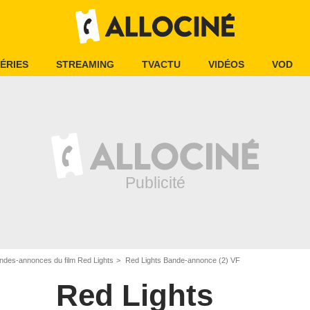
ÉRIES
STREAMING
TVACTU
VIDÉOS
VOD
ndes-annonces du film Red Lights
Red Lights Bande-annonce (2) VF
Red Lights