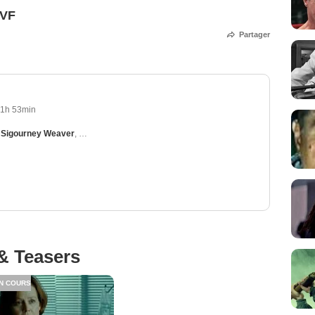
 VF
Partager
1h 53min
,
Sigourney Weaver
,
Cillian Murphy
,
Toby Jones
,
Elizabeth Olsen
& Teasers
N COURS