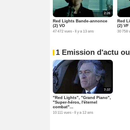
2:26
Red Lights Bande-annonce
Red L
(2) VO
(2) VF
47 472 vues
-
Il y a 13 ans
30 758 
1 Emission d'actu o
7:37
"Red Lights", "Grand Piano",
"Super-héros, l'éternel
combat"...
10 111 vues
-
Il y a 12 ans