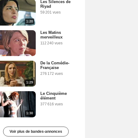
Les Silences de
Riyad
59 201 vues
1:20
Les Matins
merveilleux
112 240 vues
De la Comédie-
Française
276 172 vues
1:29
Le Cinquième
élément
377 616 vues
1:30
Voir plus de bandes-annonces