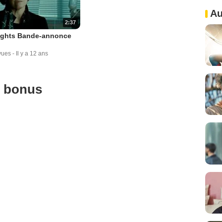
Au
2:37
ights Bande-annonce
vues
-
Il y a 12 ans
u bonus