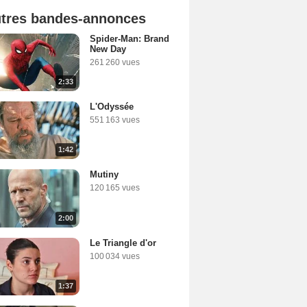
tres bandes-annonces
Spider-Man: Brand
New Day
261 260 vues
2:33
L'Odyssée
551 163 vues
1:42
Mutiny
120 165 vues
2:00
Le Triangle d'or
100 034 vues
1:37