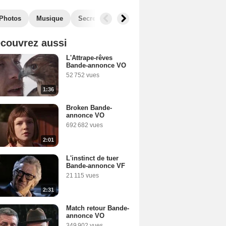
Photos
Musique
Secrets de tournage
Récompenses
Fil
couvrez aussi
L'Attrape-rêves
Bande-annonce VO
52 752 vues
1:36
Broken Bande-
annonce VO
692 682 vues
2:01
L'instinct de tuer
Bande-annonce VF
21 115 vues
2:31
Match retour Bande-
annonce VO
349 902 vues