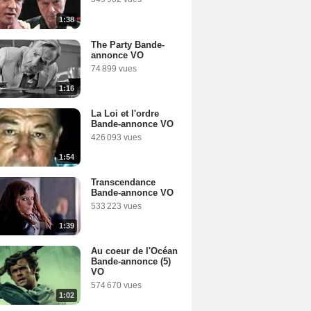
1:38
The Party Bande-
annonce VO
74 899 vues
1:16
La Loi et l'ordre
Bande-annonce VO
426 093 vues
1:54
Transcendance
Bande-annonce VO
533 223 vues
1:39
Au coeur de l'Océan
Bande-annonce (5)
VO
574 670 vues
1:02