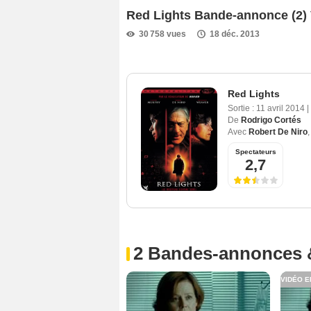
Red Lights Bande-annonce (2)
30 758 vues
18 déc. 2013
Red Lights
Sortie :
11 avril 2014
|
De
Rodrigo Cortés
Avec
Robert De Niro
Spectateurs
2,7
2 Bandes-annonces 
VIDÉO E