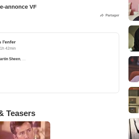
nde-annonce VF
Partager
 l'enfer
1h 42min
artin Sheen
,
Katharine Ross
,
James Farentino
,
Ron O'Neal
& Teasers