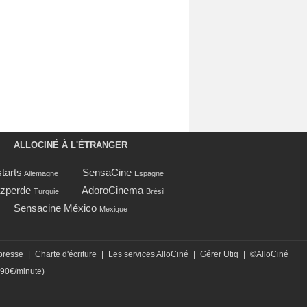
ALLOCINÉ À L'ÉTRANGER
tarts
SensaCine
Allemagne
Espagne
zperde
AdoroCinema
Turquie
Brésil
Sensacine México
Mexique
presse
|
Charte d'écriture
|
Les services AlloCiné
|
Gérer Utiq
|
©AlloCiné
,90€/minute)