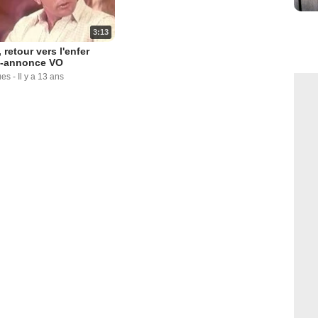
3:13
 retour vers l'enfer
-annonce VO
ues
-
Il y a 13 ans