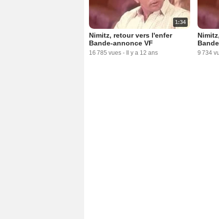
1:34
Nimitz, retour vers l'enfer
Nimitz,
Bande-annonce VF
Bande
16 785 vues
-
Il y a 12 ans
9 734 v