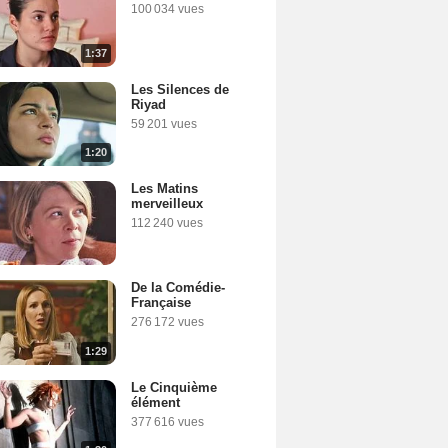
100 034 vues
1:37
Les Silences de
Riyad
59 201 vues
1:20
Les Matins
merveilleux
112 240 vues
De la Comédie-
Française
276 172 vues
1:29
Le Cinquième
élément
377 616 vues