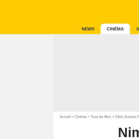
NEWS
CINÉMA
S
Accueil
Cinéma
Tous les films
Films Science F
Nim