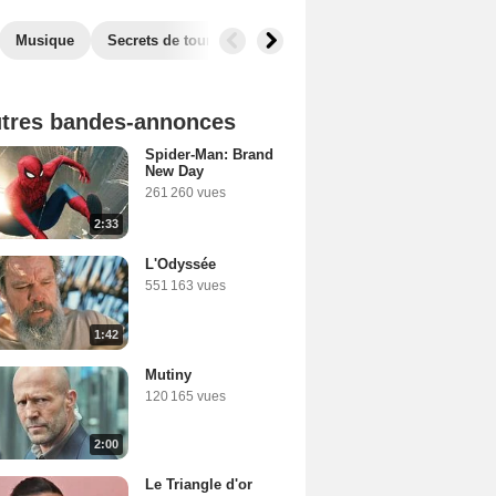
Musique
Secrets de tournage
Films similaires
tres bandes-annonces
Spider-Man: Brand
New Day
261 260 vues
2:33
L'Odyssée
551 163 vues
1:42
Mutiny
120 165 vues
2:00
Le Triangle d'or