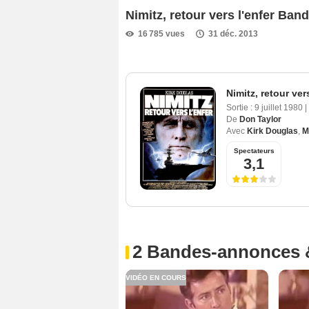
Nimitz, retour vers l'enfer Ba
16 785 vues
31 déc. 2013
Nimitz, retour vers
Sortie :
9 juillet 1980
|
De
Don Taylor
Avec
Kirk Douglas
,
M
Spectateurs
3,1
2 Bandes-annonces 
VIDÉO EN COURS