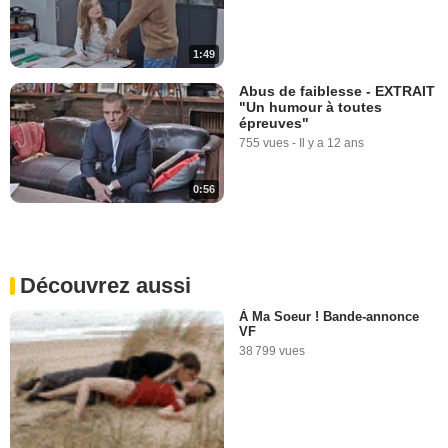
1:49
Abus de faiblesse - EXTRAIT
"Un humour à toutes
épreuves"
755 vues
-
Il y a 12 ans
0:56
Découvrez aussi
À Ma Soeur ! Bande-annonce
VF
38 799 vues