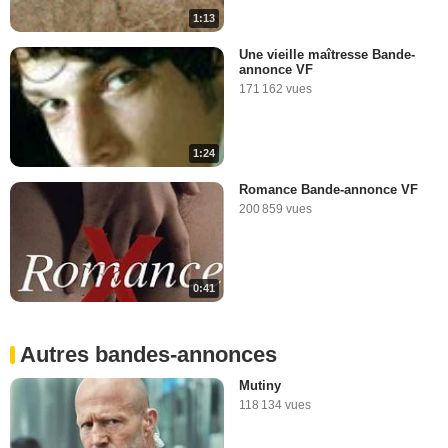
1:13
Une vieille maîtresse Bande-
annonce VF
171 162 vues
1:24
Romance Bande-annonce VF
200 859 vues
0:41
Autres bandes-annonces
Mutiny
118 134 vues