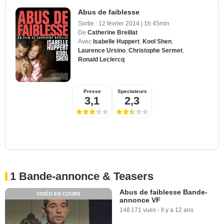
Abus de faiblesse
Sortie :
12 février 2014
|
1h 45min
De
Catherine Breillat
Avec
Isabelle Huppert
,
Kool Shen
,
Laurence Ursino
,
Christophe Sermet
,
Ronald Leclercq
Presse
Spectateurs
3,1
2,3
1 Bande-annonce & Teasers
Abus de faiblesse Bande-
VIDÉO EN COURS
annonce VF
148 171 vues
-
Il y a 12 ans