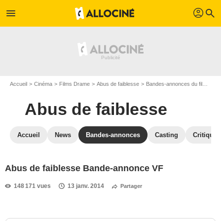
profil
menu
search
Accueil
Cinéma
Films Drame
Abus de faiblesse
Bandes-annonces du film Abus de faiblesse
Abus de faiblesse
Accueil
News
Bandes-annonces
Casting
Critiques
Abus de faiblesse Bande-annonce VF
148 171 vues
13 janv. 2014
Partager