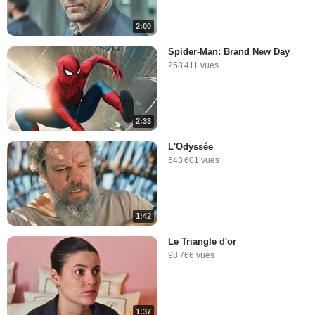
2:00
Spider-Man: Brand New Day
258 411 vues
2:33
L'Odyssée
543 601 vues
1:42
Le Triangle d'or
98 766 vues
1:37