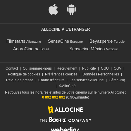
ALLOCINÉ À L'ÉTRANGER
Filmstarts
SensaCine
Beyazperde
Allemagne
Espagne
Turquie
AdoroCinema
Sensacine México
Brésil
Mexique
Contact
|
Qui sommes-nous
|
Recrutement
|
Publicité
|
CGU
|
CGV
|
Politique de cookies
|
Préférences cookies
|
Données Personnelles
|
Revue de presse
|
Charte d'écriture
|
Les services AlloCiné
|
Gérer Utiq
|
©AlloCiné
Retrouvez tous les horaires et infos de votre cinéma sur le numéro AlloCiné :
0 892 892 892
(0,90€/minute)