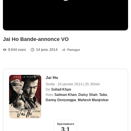
Jai Ho Bande-annonce VO
8 044 vues
14 janv. 2014
Partager
Jai Ho
Sortie :
24 janvier 2014
|
2h 30min
De
Sohail Khan
Avec
Salman Khan
,
Daisy Shah
,
Tabu
,
Danny Denzongpa
,
Mahesh Manjrekar
Spectateurs
3,1