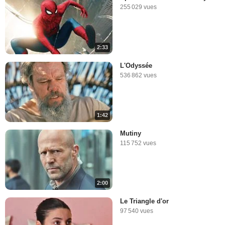
255 029 vues
2:33
L'Odyssée
536 862 vues
1:42
Mutiny
115 752 vues
2:00
Le Triangle d'or
97 540 vues