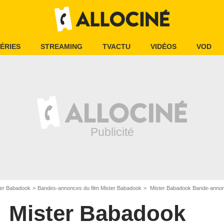
ÉRIES
STREAMING
TVACTU
VIDÉOS
VOD
ter Babadook
Bandes-annonces du film Mister Babadook
Mister Babadook Bande-anno
Mister Babadook