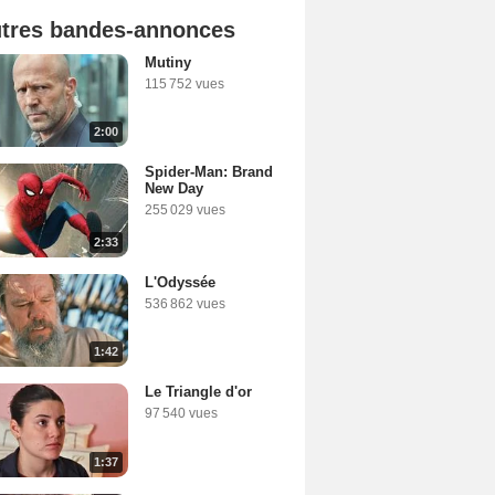
tres bandes-annonces
Mutiny
115 752 vues
2:00
Spider-Man: Brand
New Day
255 029 vues
2:33
L'Odyssée
536 862 vues
1:42
Le Triangle d'or
97 540 vues
1:37