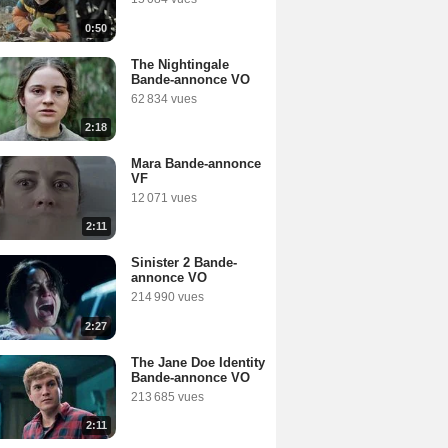
0:50
The Nightingale
Bande-annonce VO
62 834 vues
2:18
Mara Bande-annonce
VF
12 071 vues
2:11
Sinister 2 Bande-
annonce VO
214 990 vues
2:27
The Jane Doe Identity
Bande-annonce VO
213 685 vues
2:11