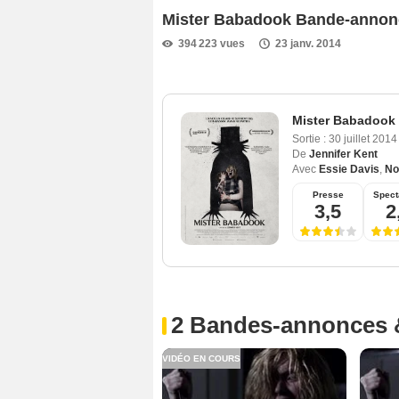
Mister Babadook Bande-anno
394 223 vues
23 janv. 2014
Mister Babadook
Sortie :
30 juillet 201
De
Jennifer Kent
Avec
Essie Davis
,
No
Presse
Spect
3,5
2
2 Bandes-annonces 
VIDÉO EN COURS