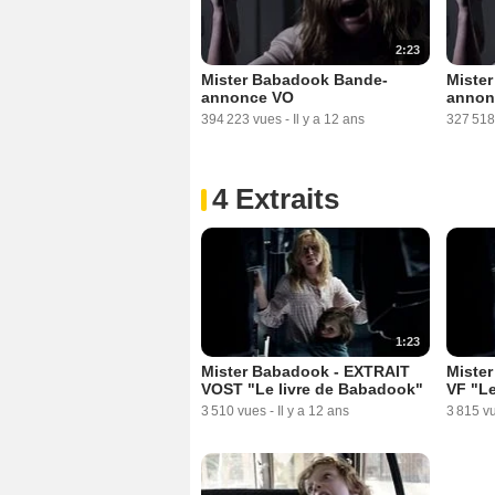
2:23
Mister Babadook Bande-
Miste
annonce VO
annon
394 223 vues
-
Il y a 12 ans
327 518
4 Extraits
1:23
Mister Babadook - EXTRAIT
Miste
VOST "Le livre de Babadook"
VF "Le
3 510 vues
-
Il y a 12 ans
3 815 v