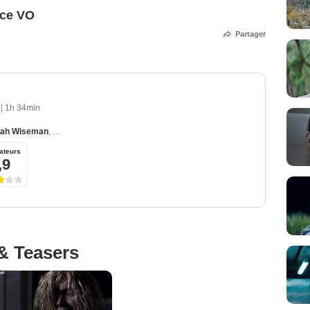
nce VO
Partager
4
|
1h 34min
ah Wiseman
,
Daniel Henshall
,
Hayley McElhinney
,
Ben Winspear
ateurs
,9
& Teasers