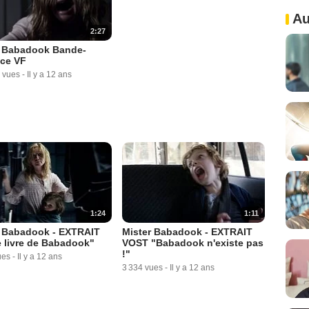
Au
2:27
r Babadook Bande-
ce VF
 vues
-
Il y a 12 ans
1:24
1:11
r Babadook - EXTRAIT
Mister Babadook - EXTRAIT
 livre de Babadook"
VOST "Babadook n'existe pas
!"
ues
-
Il y a 12 ans
3 334 vues
-
Il y a 12 ans