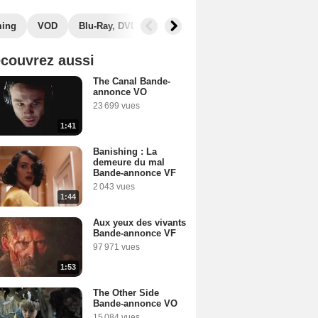
ming
VOD
Blu-Ray, DVD
Photos
Secrets de tournage
couvrez aussi
The Canal Bande-
annonce VO
23 699 vues
1:41
Banishing : La
demeure du mal
Bande-annonce VF
2 043 vues
1:44
Aux yeux des vivants
Bande-annonce VF
97 971 vues
1:53
The Other Side
Bande-annonce VO
15 084 vues