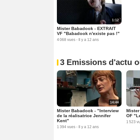
1:12
Mister Babadook - EXTRAIT
VF "Babadook n'existe pas !"
4 068 vues
-
Il y a 12 ans
3 Emissions d'actu 
14:44
Mister Babadook - "Interview
Miste
de la réalisatrice Jennifer
OF "Le
Kent"
1 523 v
1 394 vues
-
Il y a 12 ans