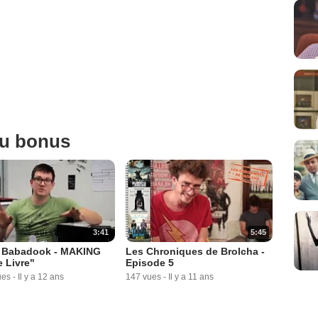
ou bonus
3:41
5:45
r Babadook - MAKING
Les Chroniques de Brolcha -
 Livre"
Episode 5
ues
-
Il y a 12 ans
147 vues
-
Il y a 11 ans