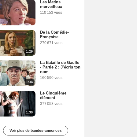
Les Matins
merveilleux
110 153 vues
De la Comédie-
Française
270 671 vues
1:29
La Bataille de Gaulle
- Partie 2 : J’écris ton
nom
160 590 vues
1:34
Le Cinquième
élément
377 058 vues
1:30
Voir plus de bandes-annonces