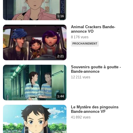
1:16
Animal Crackers Bande-
annonce VO
8 176 vues
PROCHAINEMENT
2:21
Souvenirs goutte à goutte -
Bande-annonce
12 211 vues
1:44
Le Mystère des pingouins
Bande-annonce VF
41 892 vues