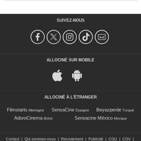
SUIVEZ-NOUS
ALLOCINÉ SUR MOBILE
ALLOCINÉ À L'ÉTRANGER
Filmstarts
SensaCine
Beyazperde
Allemagne
Espagne
Turquie
AdoroCinema
Sensacine México
Brésil
Mexique
Contact
|
Qui sommes-nous
|
Recrutement
|
Publicité
|
CGU
|
CGV
|