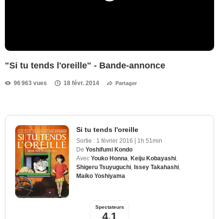
"Si tu tends l'oreille" - Bande-annonce
96 963 vues
18 févr. 2014
Partager
Si tu tends l'oreille
Sortie :
1 février 2016
|
1h 51min
De
Yoshifumi Kondo
Avec
Youko Honna
,
Keiju Kobayashi
,
Shigeru Tsuyuguchi
,
Issey Takahashi
,
Maiko Yoshiyama
Spectateurs
4,1