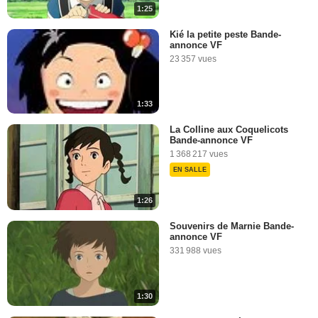
1:25
Kié la petite peste Bande-
annonce VF
23 357 vues
1:33
La Colline aux Coquelicots
Bande-annonce VF
1 368 217 vues
EN SALLE
1:26
Souvenirs de Marnie Bande-
annonce VF
331 988 vues
1:30