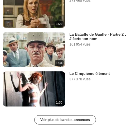
273 468 vues
1:29
La Bataille de Gaulle - Partie 2 :
J’écris ton nom
161 954 vues
1:34
Le Cinquième élément
377 378 vues
1:30
Voir plus de bandes-annonces