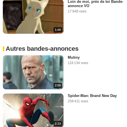
Loin de moi, près de toi Bande-
annonce VO
17 948 vues
1:00
Autres bandes-annonces
Mutiny
118 134 vues
2:00
Spider-Man: Brand New Day
258 411 vues
2:33