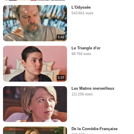
L'Odyssée
543 601 vues
1:42
Le Triangle d'or
98 766 vues
1:37
Les Matins merveilleux
111 256 vues
De la Comédie-Française