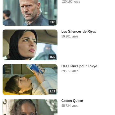
120 165 vues
2:00
Les Silences de Riyad
59 201 vues
1:20
Des Fleurs pour Tokyo
39 917 vues
1:21
Cotton Queen
55 724 vues