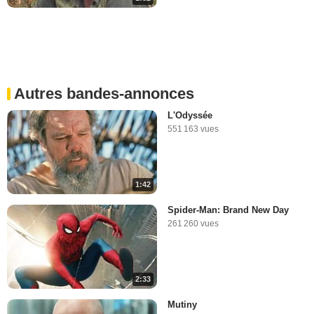
Autres bandes-annonces
L'Odyssée
551 163 vues
1:42
Spider-Man: Brand New Day
261 260 vues
2:33
Mutiny