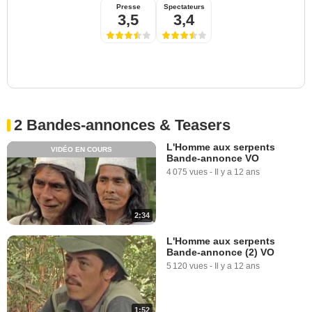
Presse
Spectateurs
3,5
3,4
2 Bandes-annonces & Teasers
L'Homme aux serpents
VIDÉO EN COURS
Bande-annonce VO
4 075 vues
-
Il y a 12 ans
2:34
L'Homme aux serpents
Bande-annonce (2) VO
5 120 vues
-
Il y a 12 ans
1:52