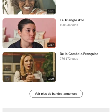
1:51
Le Triangle d'or
100 034 vues
1:37
De la Comédie-Française
276 172 vues
1:29
Voir plus de bandes-annonces