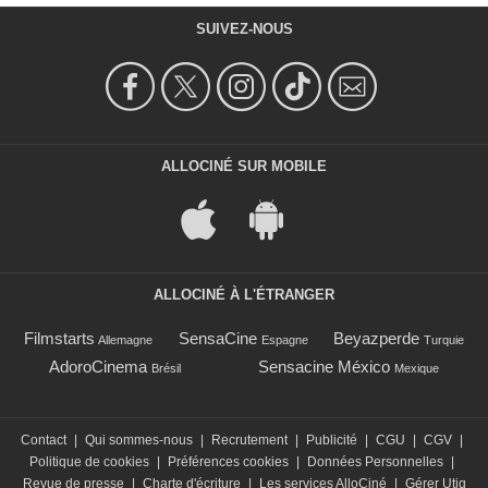
SUIVEZ-NOUS
ALLOCINÉ SUR MOBILE
ALLOCINÉ À L'ÉTRANGER
Filmstarts
SensaCine
Beyazperde
Allemagne
Espagne
Turquie
AdoroCinema
Sensacine México
Brésil
Mexique
Contact
|
Qui sommes-nous
|
Recrutement
|
Publicité
|
CGU
|
CGV
|
Politique de cookies
|
Préférences cookies
|
Données Personnelles
|
Revue de presse
|
Charte d'écriture
|
Les services AlloCiné
|
Gérer Utiq