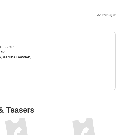
Partager
1h 27min
ski
a
,
Katrina Bowden
,
Corbin Bleu
,
Judd Nelson
,
Boris Kodjoe
& Teasers