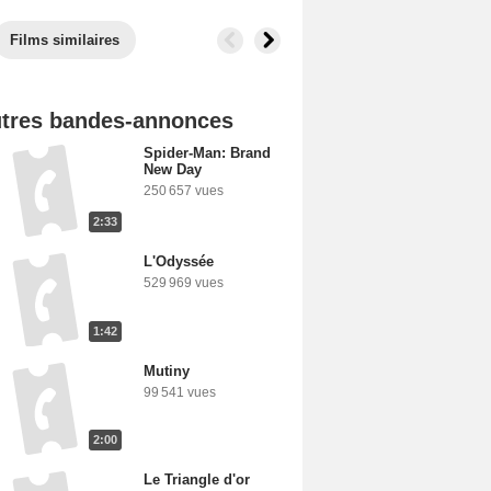
Films similaires
tres bandes-annonces
Spider-Man: Brand
New Day
250 657 vues
2:33
L'Odyssée
529 969 vues
1:42
Mutiny
99 541 vues
2:00
Le Triangle d'or