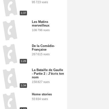
95 723 vues
1:37
Les Matins
merveilleux
108 796 vues
De la Comédie-
Française
267 615 vues
1:29
La Bataille de Gaulle
- Partie 2 : J’écris ton
nom
158 827 vues
1:34
Home stories
55 934 vues