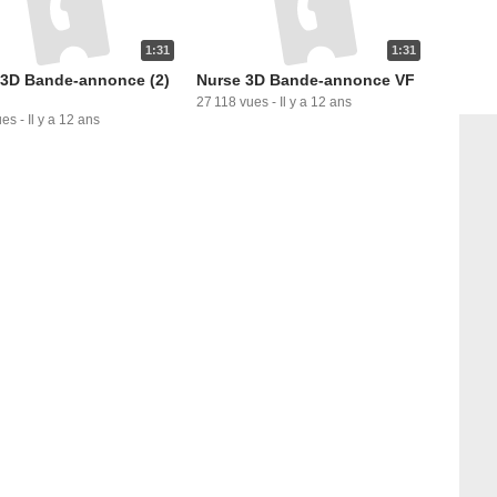
1:31
1:31
 3D Bande-annonce (2)
Nurse 3D Bande-annonce VF
27 118 vues
-
Il y a 12 ans
ues
-
Il y a 12 ans