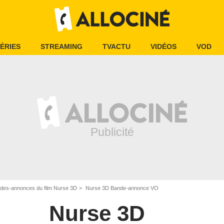
ÉRIES
STREAMING
TVACTU
VIDÉOS
VOD
des-annonces du film Nurse 3D
Nurse 3D Bande-annonce VO
Nurse 3D