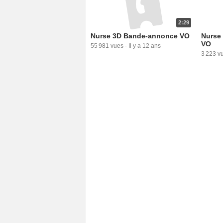
2:29
Nurse 3D Bande-annonce VO
Nurse
VO
55 981 vues
-
Il y a 12 ans
3 223 v