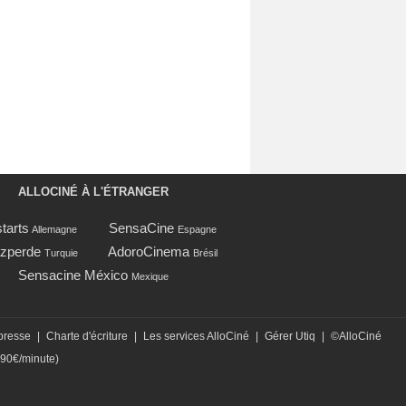
ALLOCINÉ À L'ÉTRANGER
tarts
SensaCine
Allemagne
Espagne
zperde
AdoroCinema
Turquie
Brésil
Sensacine México
Mexique
presse
|
Charte d'écriture
|
Les services AlloCiné
|
Gérer Utiq
|
©AlloCiné
,90€/minute)