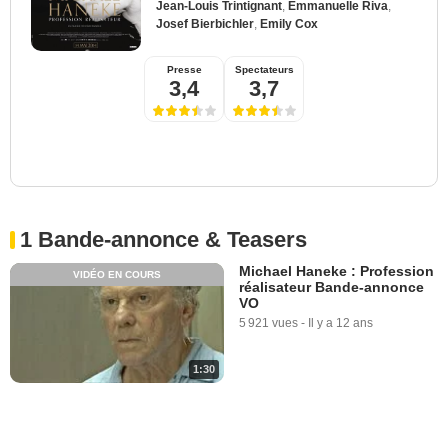
Jean-Louis Trintignant
,
Emmanuelle Riva
,
Josef Bierbichler
,
Emily Cox
Presse
Spectateurs
3,4
3,7
1 Bande-annonce & Teasers
Michael Haneke : Profession
VIDÉO EN COURS
réalisateur Bande-annonce
VO
5 921 vues
-
Il y a 12 ans
1:30