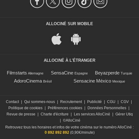
ALLOCINÉ SUR MOBILE
ALLOCINÉ À L'ÉTRANGER
Filmstarts
SensaCine
Beyazperde
Allemagne
Espagne
Turquie
AdoroCinema
Sensacine México
Brésil
Mexique
Contact
|
Qui sommes-nous
|
Recrutement
|
Publicité
|
CGU
|
CGV
|
Politique de cookies
|
Préférences cookies
|
Données Personnelles
|
Revue de presse
|
Charte d'écriture
|
Les services AlloCiné
|
Gérer Utiq
|
©AlloCiné
Retrouvez tous les horaires et infos de votre cinéma sur le numéro AlloCiné :
0 892 892 892
(0,90€/minute)