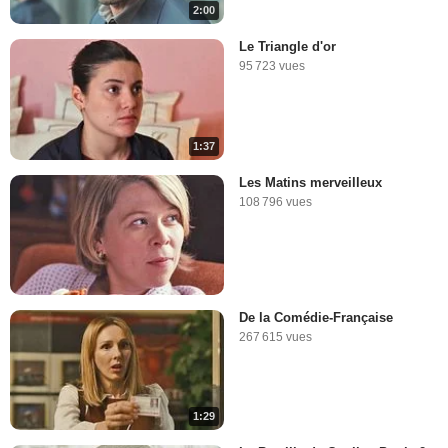
2:00
Le Triangle d'or
95 723 vues
1:37
Les Matins merveilleux
108 796 vues
De la Comédie-Française
267 615 vues
1:29