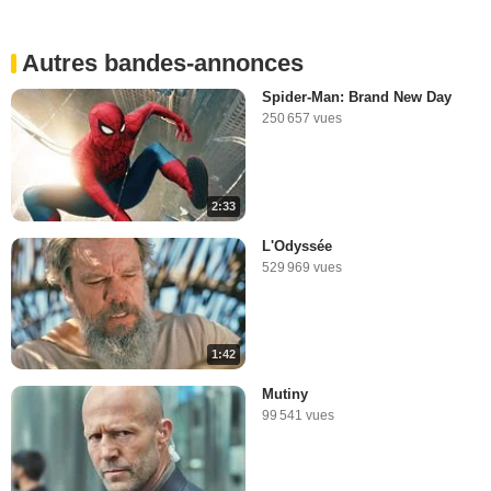
Autres bandes-annonces
Spider-Man: Brand New Day
250 657 vues
2:33
L'Odyssée
529 969 vues
1:42
Mutiny
99 541 vues