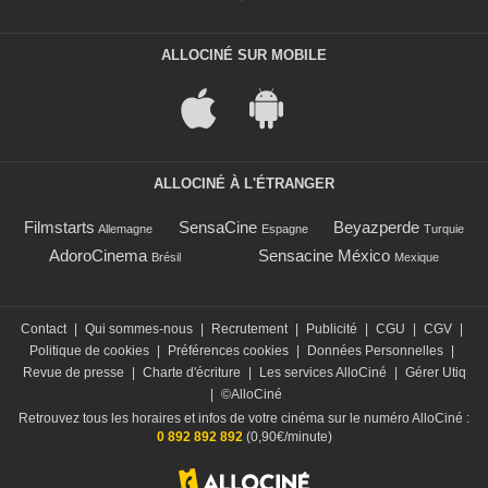
ALLOCINÉ SUR MOBILE
ALLOCINÉ À L'ÉTRANGER
Filmstarts
SensaCine
Beyazperde
Allemagne
Espagne
Turquie
AdoroCinema
Sensacine México
Brésil
Mexique
Contact
|
Qui sommes-nous
|
Recrutement
|
Publicité
|
CGU
|
CGV
|
Politique de cookies
|
Préférences cookies
|
Données Personnelles
|
Revue de presse
|
Charte d'écriture
|
Les services AlloCiné
|
Gérer Utiq
|
©AlloCiné
Retrouvez tous les horaires et infos de votre cinéma sur le numéro AlloCiné :
0 892 892 892
(0,90€/minute)