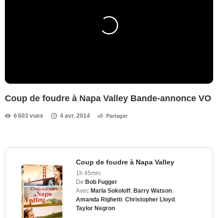
Coup de foudre à Napa Valley Bande-annonce VO
6 603 vues
4 avr. 2014
Partager
Coup de foudre à Napa Valley
1h 45min
De
Bob Fugger
Avec
Marla Sokoloff
,
Barry Watson
,
Amanda Righetti
,
Christopher Lloyd
,
Taylor Negron