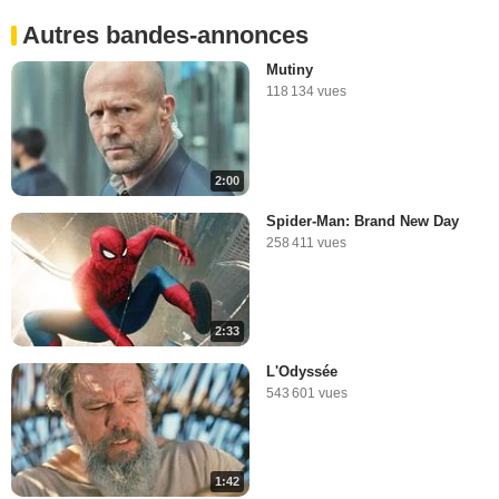
Autres bandes-annonces
Mutiny
118 134 vues
2:00
Spider-Man: Brand New Day
258 411 vues
2:33
L'Odyssée
543 601 vues
1:42