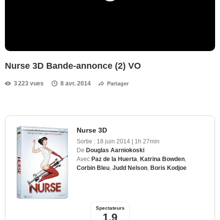
Nurse 3D Bande-annonce (2) VO
3 223 vues
8 avr. 2014
Partager
Nurse 3D
Sortie :
18 juin 2014
|
1h 27min
De
Douglas Aarniokoski
Avec
Paz de la Huerta
,
Katrina Bowden
,
Corbin Bleu
,
Judd Nelson
,
Boris Kodjoe
Spectateurs
1,9