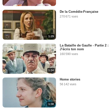
De la Comédie-Française
270 671 vues
1:29
La Bataille de Gaulle - Partie 2 :
J’écris ton nom
160 590 vues
1:34
Home stories
56 142 vues
1:38