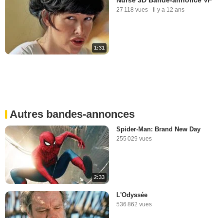
27 118 vues
-
Il y a 12 ans
1:31
Autres bandes-annonces
Spider-Man: Brand New Day
255 029 vues
2:33
L'Odyssée
536 862 vues