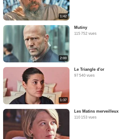
1:42
Mutiny
115 752 vues
2:00
Le Triangle d'or
97 540 vues
1:37
Les Matins merveilleux
110 153 vues