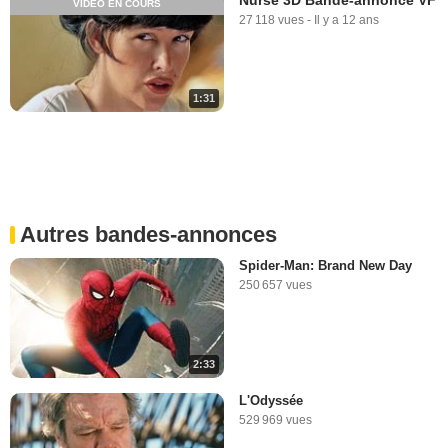
VIDÉO EN COURS
27 118 vues
-
Il y a 12 ans
1:31
Autres bandes-annonces
Spider-Man: Brand New Day
250 657 vues
2:33
L'Odyssée
529 969 vues