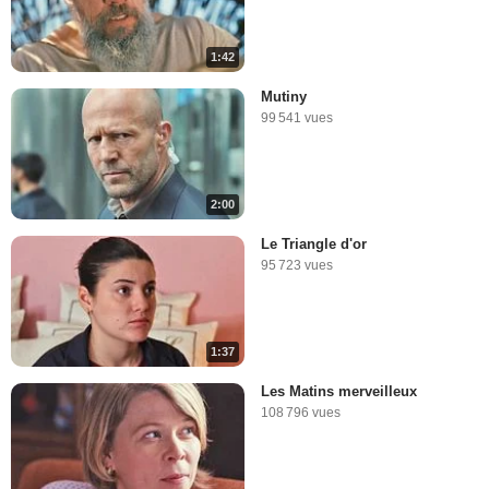
1:42
Mutiny
99 541 vues
2:00
Le Triangle d'or
95 723 vues
1:37
Les Matins merveilleux
108 796 vues