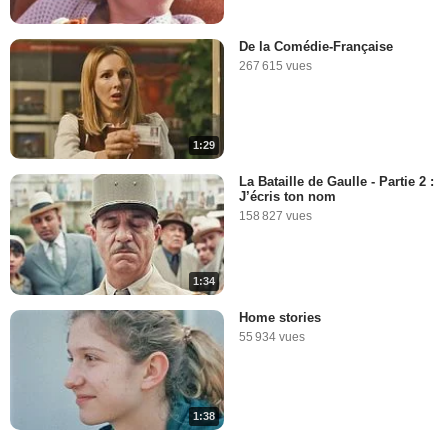
De la Comédie-Française
267 615 vues
1:29
La Bataille de Gaulle - Partie 2 :
J’écris ton nom
158 827 vues
1:34
Home stories
55 934 vues
1:38