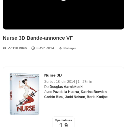
Nurse 3D Bande-annonce VF
27 118 vues
8 avr. 2014
Partager
Nurse 3D
Sortie :
18 juin 2014
|
1h 27min
De
Douglas Aarniokoski
Avec
Paz de la Huerta
,
Katrina Bowden
,
Corbin Bleu
,
Judd Nelson
,
Boris Kodjoe
Spectateurs
1,9