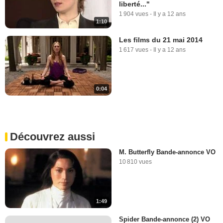
liberté..."
1 904 vues
-
Il y a 12 ans
1:10
Les films du 21 mai 2014
1 617 vues
-
Il y a 12 ans
0:04
Découvrez aussi
M. Butterfly Bande-annonce VO
10 810 vues
1:49
Spider Bande-annonce (2) VO