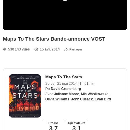
Maps To The Stars Bande-annonce VOST
530 143 vues
15 avr. 2014
Partager
Maps To The Stars
Sortie :
21 mai 2014
|
1h 51min
De
David Cronenberg
Avec
Julianne Moore
,
Mia Wasikowska
,
Olivia Williams
,
John Cusack
,
Evan Bird
Presse
Spectateurs
3,7
3,1