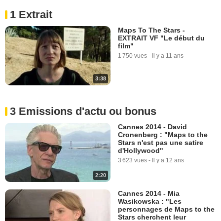
1 Extrait
Maps To The Stars -
EXTRAIT VF "Le début du
film"
1 750 vues
-
Il y a 11 ans
3:38
3 Emissions d'actu ou bonus
Cannes 2014 - David
Cronenberg : "Maps to the
Stars n'est pas une satire
d'Hollywood"
3 623 vues
-
Il y a 12 ans
2:20
Cannes 2014 - Mia
Wasikowska : "Les
personnages de Maps to the
Stars cherchent leur