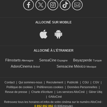
ALLOCINÉ SUR MOBILE
ALLOCINÉ À L'ÉTRANGER
Filmstarts
SensaCine
Beyazperde
Allemagne
Espagne
Turquie
AdoroCinema
Sensacine México
Brésil
Mexique
Contact
|
Qui sommes-nous
|
Recrutement
|
Publicité
|
CGU
|
CGV
|
Politique de cookies
|
Préférences cookies
|
Données Personnelles
|
Revue de presse
|
Charte d'écriture
|
Les services AlloCiné
|
Gérer Utiq
|
©AlloCiné
Retrouvez tous les horaires et infos de votre cinéma sur le numéro AlloCiné :
0 892 892 892
(0,90€/minute)