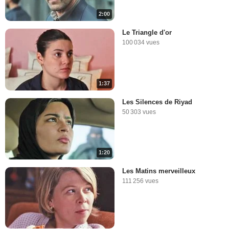
2:00
Le Triangle d'or
100 034 vues
1:37
Les Silences de Riyad
50 303 vues
1:20
Les Matins merveilleux
111 256 vues