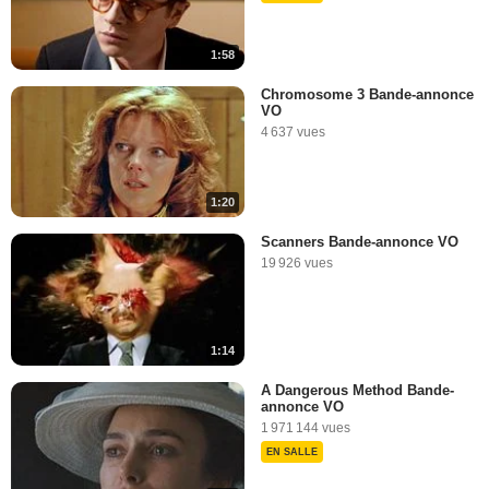
1:58
Chromosome 3 Bande-annonce
VO
4 637 vues
1:20
Scanners Bande-annonce VO
19 926 vues
1:14
A Dangerous Method Bande-
annonce VO
1 971 144 vues
EN SALLE