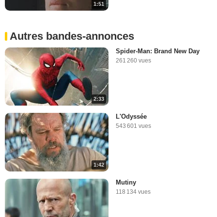
1:51
Autres bandes-annonces
Spider-Man: Brand New Day
261 260 vues
2:33
L'Odyssée
543 601 vues
1:42
Mutiny
118 134 vues