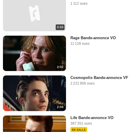
1 112 vues
0:59
Rage Bande-annonce VO
11 128 vues
2:02
Cosmopolis Bande-annonce VF
2 231 906 vues
2:04
Life Bande-annonce VO
387 351 vues
EN SALLE