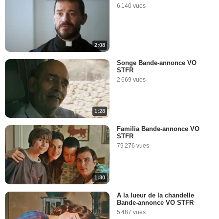
6 140 vues
2:08
Songe Bande-annonce VO
STFR
2 669 vues
1:28
Familia Bande-annonce VO
STFR
79 276 vues
1:30
A la lueur de la chandelle
Bande-annonce VO STFR
5 487 vues