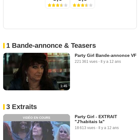
1 Bande-annonce & Teasers
Party Girl Bande-annonce VF
221 361 vues
-
Il y a 12 ans
1:45
3 Extraits
Party Girl - EXTRAIT
VIDÉO EN COURS
"J'habitais la"
18 613 vues
-
Il y a 12 ans