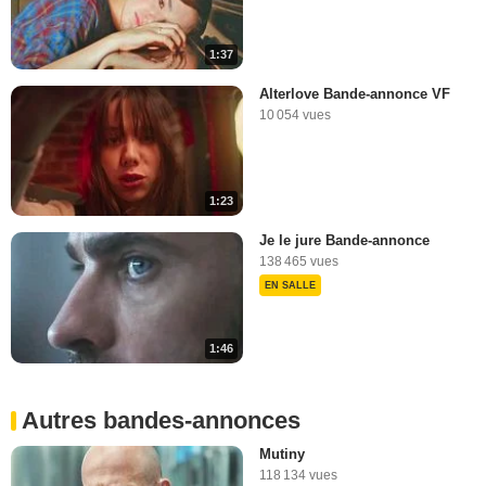
1:37
Alterlove Bande-annonce VF
10 054 vues
1:23
Je le jure Bande-annonce
138 465 vues
EN SALLE
1:46
Autres bandes-annonces
Mutiny
118 134 vues