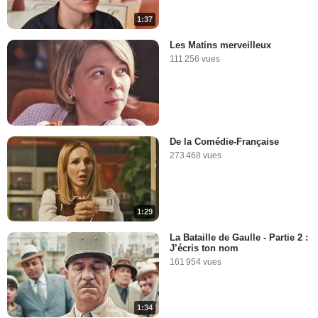
1:37
Les Matins merveilleux
111 256 vues
De la Comédie-Française
273 468 vues
1:29
La Bataille de Gaulle - Partie 2 :
J’écris ton nom
161 954 vues
1:34