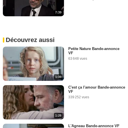
7:39
Découvrez aussi
Petite Nature Bande-annonce
VF
63 648 vues
1:39
C'est ça l'amour Bande-annonce
VF
339 252 vues
1:26
L'Agneau Bande-annonce VF