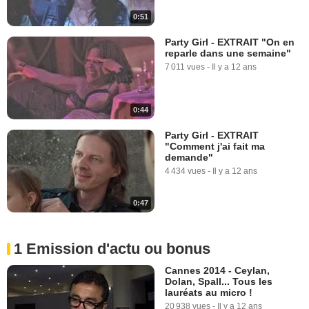
0:51
Party Girl - EXTRAIT "On en
reparle dans une semaine"
7 011 vues
-
Il y a 12 ans
0:44
Party Girl - EXTRAIT
"Comment j'ai fait ma
demande"
4 434 vues
-
Il y a 12 ans
0:47
1 Emission d'actu ou bonus
Cannes 2014 - Ceylan,
Dolan, Spall... Tous les
lauréats au micro !
20 938 vues
-
Il y a 12 ans