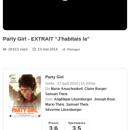
Party Girl - EXTRAIT "J'habitais la"
18 613 vues
13 mai 2014
Partager
Party Girl
Sortie :
27 août 2014
|
1h 35min
De
Marie Amachoukeli
,
Claire Burger
,
Samuel Theis
Avec
Angélique Litzenburger
,
Joseph Bour
,
Mario Theis
,
Samuel Theis
,
Séverine Litzenburger
Presse
Spectateurs
3,6
3,5