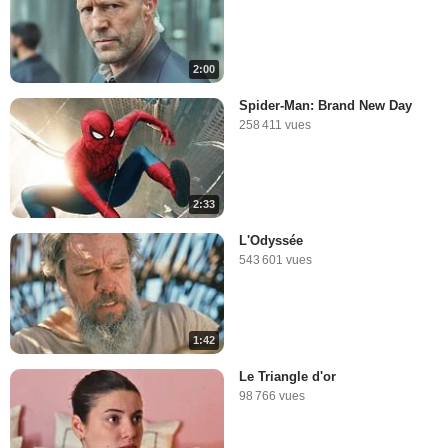
2:00
Spider-Man: Brand New Day
258 411 vues
2:33
L'Odyssée
543 601 vues
1:42
Le Triangle d'or
98 766 vues